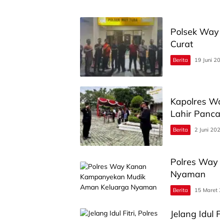
Polsek Way 
Curat
Berita
19 Juni 2
Kapolres W
Lahir Panca
Berita
2 Juni 20
Polres Way
Nyaman
Berita
15 Maret
Jelang Idul