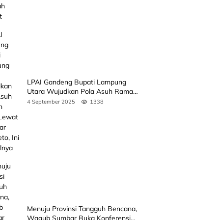
LPAI Gandeng Bupati Lampung
Utara Wujudkan Pola Asuh Ramah
Anak Lewat Seminar Kak Seto, Ini
4 September 2025
1338
Jadwalnya
Menuju Provinsi Tangguh Bencana,
Wagub Sumbar Buka Konferensi