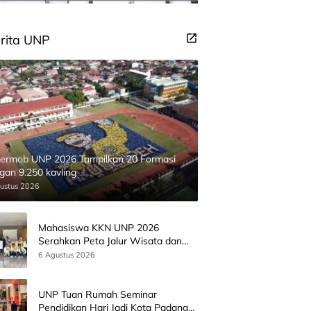
rita UNP
ermob UNP 2026 Tampilkan 20 Formasi
gan 9.250 kavling
ustus 2026
Mahasiswa KKN UNP 2026
Serahkan Peta Jalur Wisata dan
Peta Administrasi Nagari
6 Agustus 2026
Paninggahan
UNP Tuan Rumah Seminar
Pendidikan Hari Jadi Kota Padang