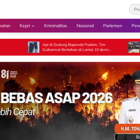
hatan
Kepri
Kriminalitas
Nasional
Parlemen
Pen
Api di Gedung Bapenda Padam, Tim
‎54 Calon Paskib
Gulkarmat Bertahan di Lantai 10 demi
Memasuki Pelati
Pastikan Tidak Ada Perambatan