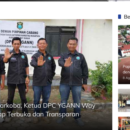
Be
Pap
den
8 Ag
arkoba, Ketua DPC YGANN Way
kap Terbuka dan Transparan