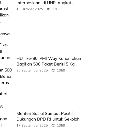
Internasional di UNP, Angkat
Kolaborasi Pendidikan Vokasi,
13 Oktober 2025
1383
Simak Agendanya
HUT ke-80, PMI Way Kanan akan
Bagikan 500 Paket Berisi 5 Kg
Beras
25 September 2025
1359
Menteri Sosial Sambut Positif
Dukungan DPD RI untuk Sekolah
Rakyat
17 September 2025
1359