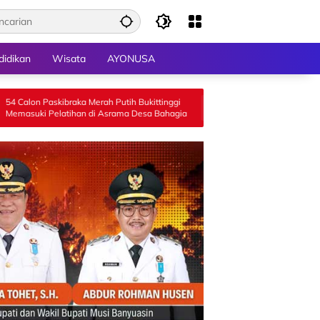
didikan
Wisata
AYONUSA
raka Merah Putih Bukittinggi
Legislator Hj Aida Gelar Sosialisasi Per
han di Asrama Desa Bahagia
Tentang Penyelenggaraan Kesejahtera
Sosial di Limapuluh Kota