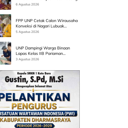
Bersama Wamen Diktisainstek dan
6 Agustus 2026
CEO EMGS Malaysia
FPP UNP Cetak Calon Wirausaha
Konveksi di Nagari Lubuak
Batingkok Limapuluh Kota
5 Agustus 2026
UNP Dampingi Warga Binaan
Lapas Kelas IIB Pariaman
Kembangkan Produk Kreatif
3 Agustus 2026
Berbasis AI