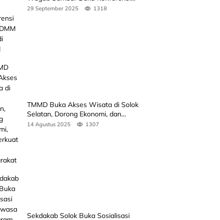
3rd ICDMM 2025 di Unand
29 September 2025
1318
TMMD Buka Akses Wisata di Solok
Selatan, Dorong Ekonomi, dan
Perkuat Peran Masyarakat
14 Agustus 2025
1307
Sekdakab Solok Buka Sosialisasi