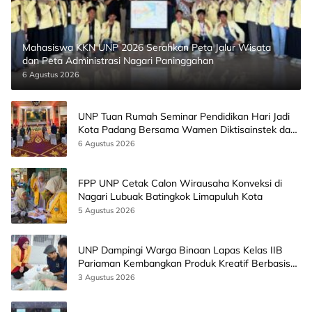
Mahasiswa KKN UNP 2026 Serahkan Peta Jalur Wisata
dan Peta Administrasi Nagari Paninggahan
6 Agustus 2026
UNP Tuan Rumah Seminar Pendidikan Hari Jadi
Kota Padang Bersama Wamen Diktisainstek dan
CEO EMGS Malaysia
6 Agustus 2026
FPP UNP Cetak Calon Wirausaha Konveksi di
Nagari Lubuak Batingkok Limapuluh Kota
5 Agustus 2026
UNP Dampingi Warga Binaan Lapas Kelas IIB
Pariaman Kembangkan Produk Kreatif Berbasis
AI
3 Agustus 2026