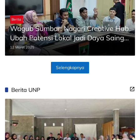
Berita
Wagub Sumbar: Nagari Creative Hub
Ubah Potensi Lokal Jadi Daya Saing
Global
12 Maret 2025
Selengkapnya
Berita UNP