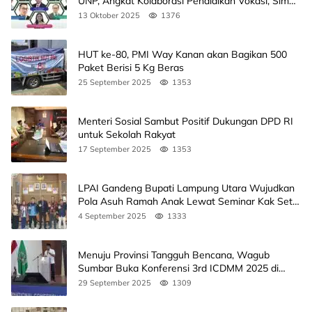
UNP, Angkat Kolaborasi Pendidikan Vokasi, Simak
Agendanya
13 Oktober 2025
1376
HUT ke-80, PMI Way Kanan akan Bagikan 500
Paket Berisi 5 Kg Beras
25 September 2025
1353
Menteri Sosial Sambut Positif Dukungan DPD RI
untuk Sekolah Rakyat
17 September 2025
1353
LPAI Gandeng Bupati Lampung Utara Wujudkan
Pola Asuh Ramah Anak Lewat Seminar Kak Seto,
Ini Jadwalnya
4 September 2025
1333
Menuju Provinsi Tangguh Bencana, Wagub
Sumbar Buka Konferensi 3rd ICDMM 2025 di
Unand
29 September 2025
1309