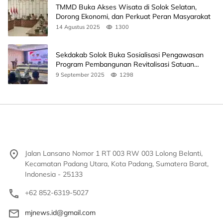
TMMD Buka Akses Wisata di Solok Selatan,
Dorong Ekonomi, dan Perkuat Peran Masyarakat
14 Agustus 2025
1300
Sekdakab Solok Buka Sosialisasi Pengawasan
Program Pembangunan Revitalisasi Satuan
Pendidikan
9 September 2025
1298
Jalan Lansano Nomor 1 RT 003 RW 003 Lolong Belanti,
Kecamatan Padang Utara, Kota Padang, Sumatera Barat,
Indonesia - 25133
+62 852-6319-5027
mjnews.id@gmail.com