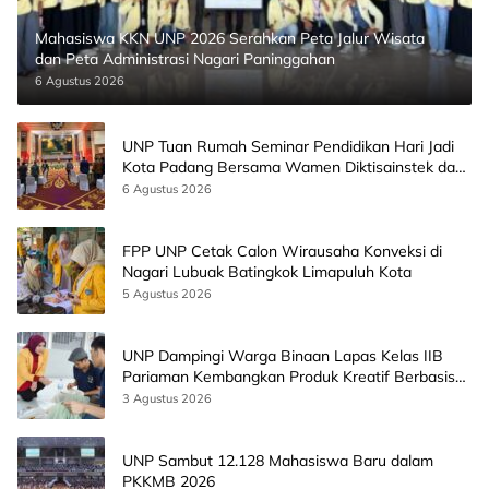
Mahasiswa KKN UNP 2026 Serahkan Peta Jalur Wisata
dan Peta Administrasi Nagari Paninggahan
6 Agustus 2026
UNP Tuan Rumah Seminar Pendidikan Hari Jadi
Kota Padang Bersama Wamen Diktisainstek dan
CEO EMGS Malaysia
6 Agustus 2026
FPP UNP Cetak Calon Wirausaha Konveksi di
Nagari Lubuak Batingkok Limapuluh Kota
5 Agustus 2026
UNP Dampingi Warga Binaan Lapas Kelas IIB
Pariaman Kembangkan Produk Kreatif Berbasis
AI
3 Agustus 2026
UNP Sambut 12.128 Mahasiswa Baru dalam
PKKMB 2026