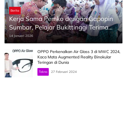
Berita
Kerja Sama Pemko dengan Gapopin
Sumbar, Pelajar Bukittinggi Terima
1.000 Kacamata Gratis
14 Januari 2026
OPPO Perkenalkan Air Glass 3 di MWC 2024,
Kaca Mata Augmented Reality Binokular
Teringan di Dunia
Tekno
27 Februari 2024