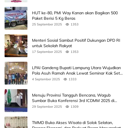
HUT ke-80, PMI Way Kanan akan Bagikan 500
Paket Berisi 5 Kg Beras
25 September 2025
1353
Menteri Sosial Sambut Positif Dukungan DPD RI
untuk Sekolah Rakyat
17 September 2025
1353
LPAI Gandeng Bupati Lampung Utara Wujudkan
Pola Asuh Ramah Anak Lewat Seminar Kak Seto,
Ini Jadwalnya
4 September 2025
1333
Menuju Provinsi Tangguh Bencana, Wagub
Sumbar Buka Konferensi 3rd ICDMM 2025 di
Unand
29 September 2025
1309
TMMD Buka Akses Wisata di Solok Selatan,
Dorong Ekonomi, dan Perkuat Peran Masyarakat