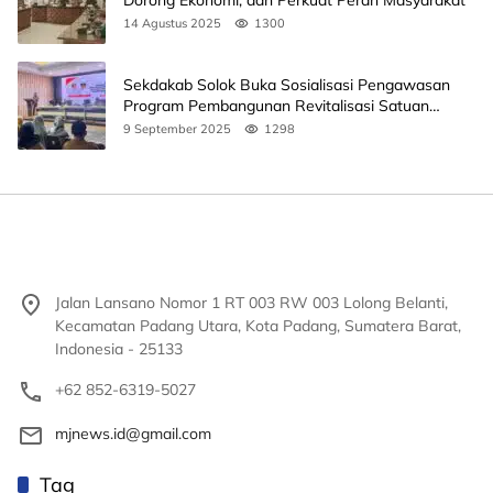
14 Agustus 2025
1300
Sekdakab Solok Buka Sosialisasi Pengawasan
Program Pembangunan Revitalisasi Satuan
Pendidikan
9 September 2025
1298
Jalan Lansano Nomor 1 RT 003 RW 003 Lolong Belanti,
Kecamatan Padang Utara, Kota Padang, Sumatera Barat,
Indonesia - 25133
+62 852-6319-5027
mjnews.id@gmail.com
Tag