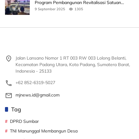
Program Pembangunan Revitalisasi Satuan
Pendidikan
9 September 2025
1305
Jalan Lansano Nomor 1 RT 003 RW 003 Lolong Belanti,
Kecamatan Padang Utara, Kota Padang, Sumatera Barat,
Indonesia - 25133
+62 852-6319-5027
mjnews.id@gmail.com
Tag
DPRD Sumbar
TNI Manunggal Membangun Desa