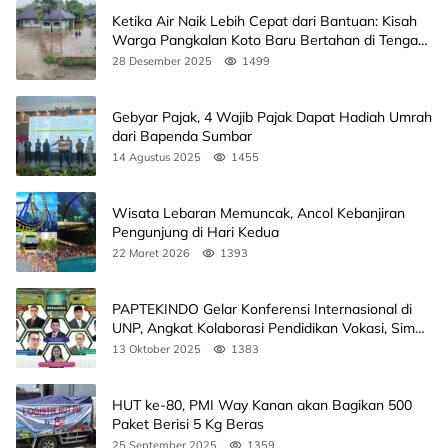
Ketika Air Naik Lebih Cepat dari Bantuan: Kisah
Warga Pangkalan Koto Baru Bertahan di Tengah
Banjir
28 Desember 2025
1499
Gebyar Pajak, 4 Wajib Pajak Dapat Hadiah Umrah
dari Bapenda Sumbar
14 Agustus 2025
1455
Wisata Lebaran Memuncak, Ancol Kebanjiran
Pengunjung di Hari Kedua
22 Maret 2026
1393
PAPTEKINDO Gelar Konferensi Internasional di
UNP, Angkat Kolaborasi Pendidikan Vokasi, Simak
Agendanya
13 Oktober 2025
1383
HUT ke-80, PMI Way Kanan akan Bagikan 500
Paket Berisi 5 Kg Beras
25 September 2025
1359