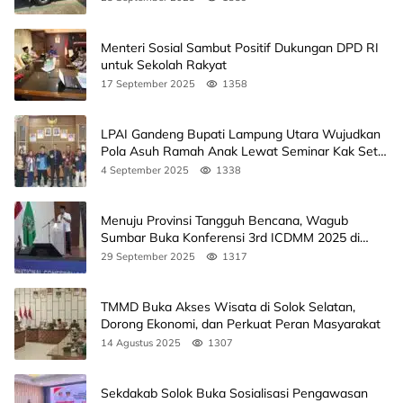
Menteri Sosial Sambut Positif Dukungan DPD RI
untuk Sekolah Rakyat
17 September 2025
1358
LPAI Gandeng Bupati Lampung Utara Wujudkan
Pola Asuh Ramah Anak Lewat Seminar Kak Seto,
Ini Jadwalnya
4 September 2025
1338
Menuju Provinsi Tangguh Bencana, Wagub
Sumbar Buka Konferensi 3rd ICDMM 2025 di
Unand
29 September 2025
1317
TMMD Buka Akses Wisata di Solok Selatan,
Dorong Ekonomi, dan Perkuat Peran Masyarakat
14 Agustus 2025
1307
Sekdakab Solok Buka Sosialisasi Pengawasan