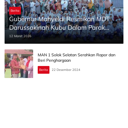
Berita
Gubernur Mahyeldi Resmikan MDT
Darussakinah Kubu Dalam Parak
Karakah di Kota Padang
12 Maret 2026
MAN 1 Solok Selatan Serahkan Rapor dan
Beri Penghargaan
Berita
22 Desember 2024