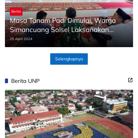
Berita
Masa Tanam Padi Dimulai, Warga
Simancuang Solsel Laksanakan
‘Mambantai Kabau Nan Gadang’
25 April 2024
Selengkapnya
Berita UNP