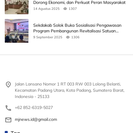
Dorong Ekonomi, dan Perkuat Peran Masyarakat
14 Agustus 2025
1307
Sekdakab Solok Buka Sosialisasi Pengawasan
Program Pembangunan Revitalisasi Satuan
Pendidikan
9 September 2025
1306
Jalan Lansano Nomor 1 RT 003 RW 003 Lolong Belanti,
Kecamatan Padang Utara, Kota Padang, Sumatera Barat,
Indonesia - 25133
+62 852-6319-5027
mjnews.id@gmail.com