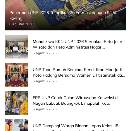
Papermob UNP 2026 Tampilkan 20 Formasi dengan 9.250
kavling
8 Agustus 2026
Mahasiswa KKN UNP 2026 Serahkan Peta Jalur
Wisata dan Peta Administrasi Nagari
Paninggahan
6 Agustus 2026
UNP Tuan Rumah Seminar Pendidikan Hari Jadi
Kota Padang Bersama Wamen Diktisainstek dan
CEO EMGS Malaysia
6 Agustus 2026
FPP UNP Cetak Calon Wirausaha Konveksi di
Nagari Lubuak Batingkok Limapuluh Kota
5 Agustus 2026
UNP Dampingi Warga Binaan Lapas Kelas IIB