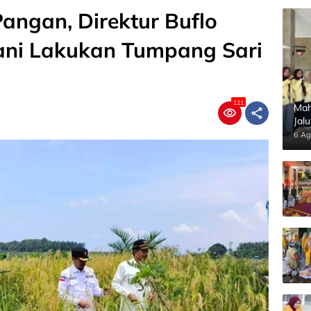
angan, Direktur Buflo
ani Lakukan Tumpang Sari
111
Mah
Jal
Pan
6 Ag