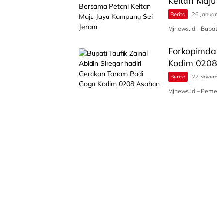
Keltan Maju
Berita
26 Januar
Mjnews.id – Bupat
Forkopimda
Kodim 020
Berita
27 Novem
Mjnews.id – Pem