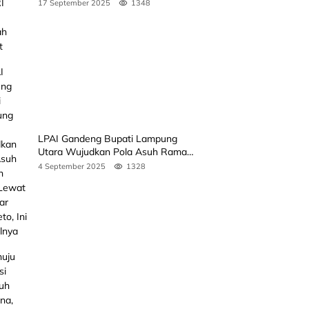
Rakyat
17 September 2025
1348
LPAI Gandeng Bupati Lampung
Utara Wujudkan Pola Asuh Ramah
Anak Lewat Seminar Kak Seto, Ini
4 September 2025
1328
Jadwalnya