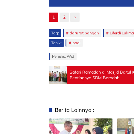
1
2
»
Tag:
darurat pangan
Liferdi Lukm
Topik:
padi
Penulis: Wid
Safari Ramadan di Masjid Baitu
Pentingnya SDM Beradab
Berita Lainnya :