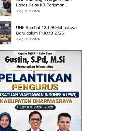
Lapas Kelas IIB Pariaman
Kembangkan Produk Kreatif
3 Agustus 2026
Berbasis AI
UNP Sambut 12.128 Mahasiswa
Baru dalam PKKMB 2026
3 Agustus 2026