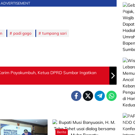
ADVERTISEMENT
an
padi gogo
tumpang sari
l Karim Payakumbuh, Ketua DPRD Sumbar Ingatkan
Berita