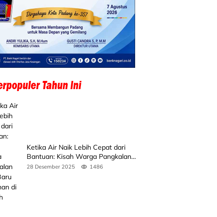
Ketika Air Naik Lebih Cepat dari
Bantuan: Kisah Warga Pangkalan
Koto Baru Bertahan di Tengah
28 Desember 2025
1486
Banjir