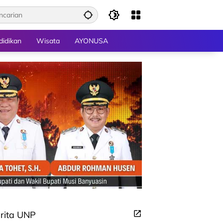
didikan
Wisata
AYONUSA
rita UNP