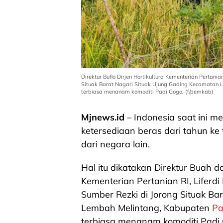
Direktur Buflo Dirjen Hortikultura Kementerian Pertan
Situak Barat Nagari Situak Ujung Gading Kecamatan
terbiasa menanam komoditi Padi Gogo. (f/pemkab)
Mjnews.id
– Indonesia saat ini m
ketersediaan beras dari tahun k
dari negara lain.
Hal itu dikatakan Direktur Buah dan
Kementerian Pertanian RI, Lifer
Sumber Rezki di Jorong Situak Ba
Lembah Melintang, Kabupaten
Pa
terbiasa menanam komoditi Padi 