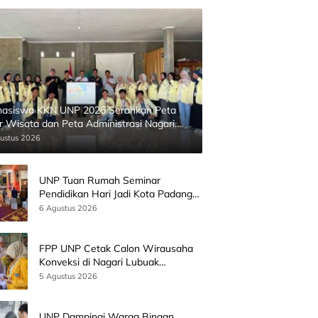
asiswa KKN UNP 2026 Serahkan Peta
ur Wisata dan Peta Administrasi Nagari
inggahan
ustus 2026
UNP Tuan Rumah Seminar
Pendidikan Hari Jadi Kota Padang
Bersama Wamen Diktisainstek dan
6 Agustus 2026
CEO EMGS Malaysia
FPP UNP Cetak Calon Wirausaha
Konveksi di Nagari Lubuak
Batingkok Limapuluh Kota
5 Agustus 2026
UNP Dampingi Warga Binaan