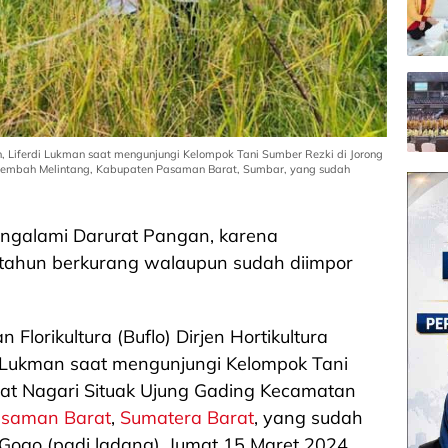
ian, Liferdi Lukman saat mengunjungi Kelompok Tani Sumber Rezki di Jorong
 Lembah Melintang, Kabupaten Pasaman Barat, Sumbar, yang sudah
engalami Darurat Pangan, karena
e tahun berkurang walaupun sudah diimpor
 Florikultura (Buflo) Dirjen Hortikultura
di Lukman saat mengunjungi Kelompok Tani
rat Nagari Situak Ujung Gading Kecamatan
saman Barat
,
Sumatera Barat
, yang sudah
Gogo (padi ladang), Jumat 15 Maret 2024.