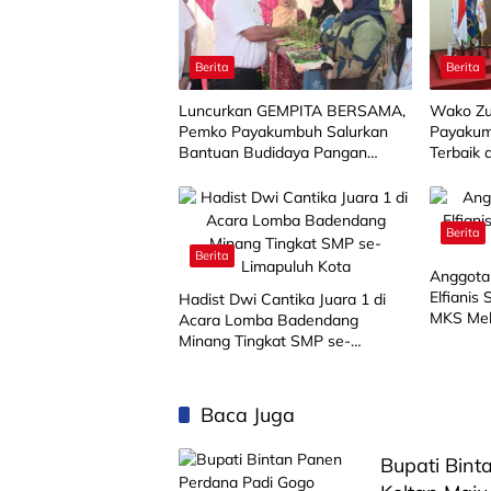
Berita
Berita
Luncurkan GEMPITA BERSAMA,
Wako Zu
Pemko Payakumbuh Salurkan
Payakum
Bantuan Budidaya Pangan
Terbaik 
kepada 15 KWT
Berita
Berita
Anggota
Elfianis
Hadist Dwi Cantika Juara 1 di
MKS Mel
Acara Lomba Badendang
Minang Tingkat SMP se-
Limapuluh Kota
Baca Juga
Bupati Bin