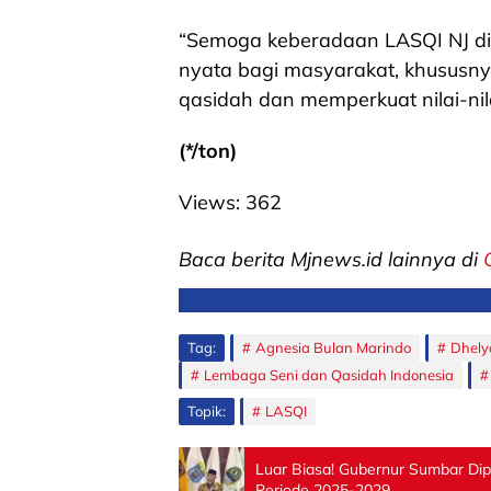
“Semoga keberadaan LASQI NJ d
nyata bagi masyarakat, khususn
qasidah dan memperkuat nilai-nila
(*/ton)
Views:
362
Baca berita Mjnews.id lainnya di
Tag:
Agnesia Bulan Marindo
Dhely
Lembaga Seni dan Qasidah Indonesia
Topik:
LASQI
Luar Biasa! Gubernur Sumbar Di
Periode 2025-2029