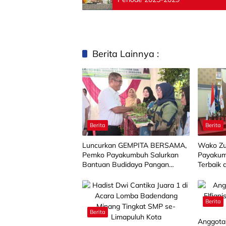
Berita Lainnya :
Berita
Berita
Luncurkan GEMPITA BERSAMA,
Wako Zu
Pemko Payakumbuh Salurkan
Payakum
Bantuan Budidaya Pangan
Terbaik 
kepada 15 KWT
Berita
Berita
Anggota