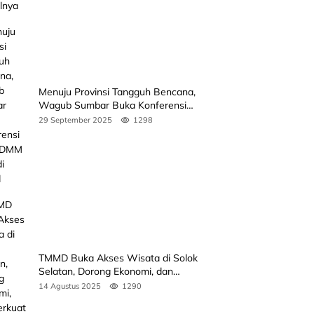
Menuju Provinsi Tangguh Bencana,
Wagub Sumbar Buka Konferensi
3rd ICDMM 2025 di Unand
29 September 2025
1298
TMMD Buka Akses Wisata di Solok
Selatan, Dorong Ekonomi, dan
Perkuat Peran Masyarakat
14 Agustus 2025
1290