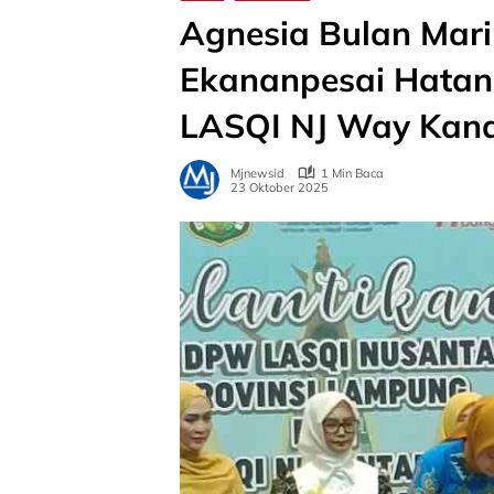
Agnesia Bulan Mari
Ekananpesai Hatan
LASQI NJ Way Kan
Mjnewsid
1 Min Baca
23 Oktober 2025