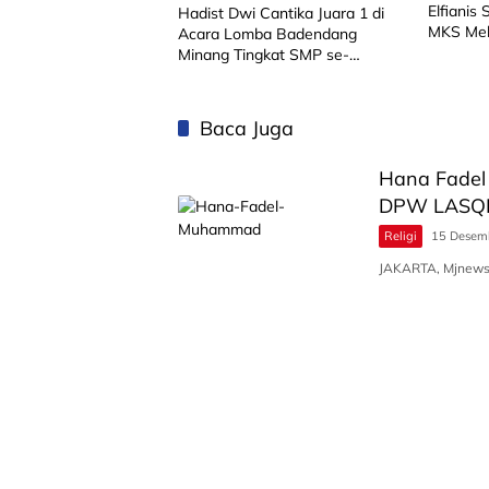
Elfianis
Hadist Dwi Cantika Juara 1 di
MKS Mel
Acara Lomba Badendang
Minang Tingkat SMP se-
Limapuluh Kota
Baca Juga
Hana Fadel
DPW LASQI
Religi
15 Desem
JAKARTA, Mjnews