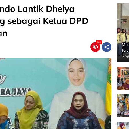
ndo Lantik Dhelya
g sebagai Ketua DPD
an
362
Mah
Jal
Pan
6 Ag