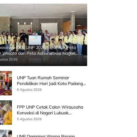
asiswa KKN UNP 2026 Serahkan Peta
ur Wisata dan Peta Administrasi Nagari
inggahan
ustus 2026
UNP Tuan Rumah Seminar
Pendidikan Hari Jadi Kota Padang
Bersama Wamen Diktisainstek dan
6 Agustus 2026
CEO EMGS Malaysia
FPP UNP Cetak Calon Wirausaha
Konveksi di Nagari Lubuak
Batingkok Limapuluh Kota
5 Agustus 2026
UNP Dampingi Warga Binaan