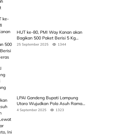
HUT ke-80, PMI Way Kanan akan
Bagikan 500 Paket Berisi 5 Kg
Beras
25 September 2025
1344
LPAI Gandeng Bupati Lampung
Utara Wujudkan Pola Asuh Ramah
Anak Lewat Seminar Kak Seto, Ini
4 September 2025
1323
Jadwalnya