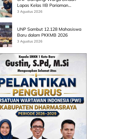
Lapas Kelas IIB Pariaman
Kembangkan Produk Kreatif
3 Agustus 2026
Berbasis AI
UNP Sambut 12.128 Mahasiswa
Baru dalam PKKMB 2026
3 Agustus 2026