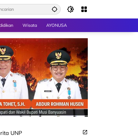
didikan
Wisata
AYONUSA
rita UNP