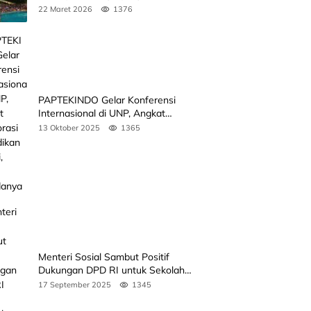
Kedua
22 Maret 2026
1376
PAPTEKINDO Gelar Konferensi
Internasional di UNP, Angkat
Kolaborasi Pendidikan Vokasi,
13 Oktober 2025
1365
Simak Agendanya
Menteri Sosial Sambut Positif
Dukungan DPD RI untuk Sekolah
Rakyat
17 September 2025
1345