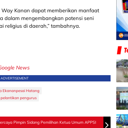
i Way Kanan dapat memberikan manfaat
ya dalam mengembangkan potensi seni
i religius di daerah,” tambahnya.
Google News
ADVERTISEMENT
a Ekananpesai Hatang
pelantikan pengurus
percaya Pimpin Sidang Pemilihan Ketua Umum APPSI