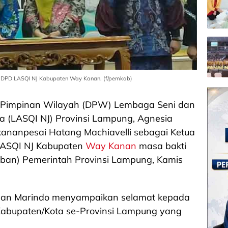
a DPD LASQI NJ Kabupaten Way Kanan. (f/pemkab)
Pimpinan Wilayah (DPW) Lembaga Seni dan
a (LASQI NJ) Provinsi Lampung, Agnesia
kananpesai Hatang Machiavelli sebagai Ketua
LASQI NJ Kabupaten
Way Kanan
masa bakti
siban) Pemerintah Provinsi Lampung, Kamis
lan Marindo menyampaikan selamat kepada
Kabupaten/Kota se-Provinsi Lampung yang