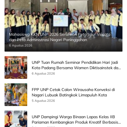
Mahasiswa KKN UNP 2026 Serahkan Peta Jalur Wisata
dan Peta Administrasi Nagari Paninggahan
6 Agustus 2026
UNP Tuan Rumah Seminar Pendidikan Hari Jadi
Kota Padang Bersama Wamen Diktisainstek dan
CEO EMGS Malaysia
6 Agustus 2026
FPP UNP Cetak Calon Wirausaha Konveksi di
Nagari Lubuak Batingkok Limapuluh Kota
5 Agustus 2026
UNP Dampingi Warga Binaan Lapas Kelas IIB
Pariaman Kembangkan Produk Kreatif Berbasis