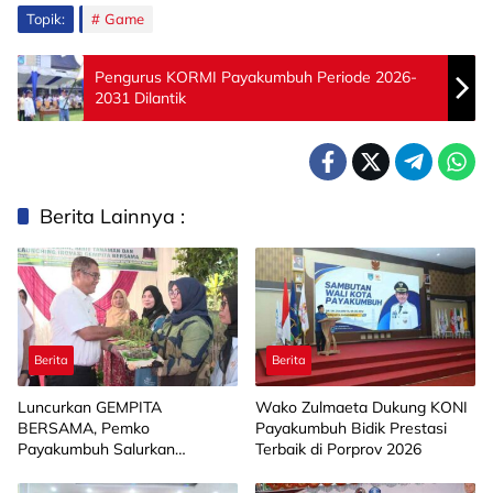
Topik:
Game
Pengurus KORMI Payakumbuh Periode 2026-
2031 Dilantik
Berita Lainnya :
Berita
Berita
Luncurkan GEMPITA
Wako Zulmaeta Dukung KONI
BERSAMA, Pemko
Payakumbuh Bidik Prestasi
Payakumbuh Salurkan
Terbaik di Porprov 2026
Bantuan Budidaya Pangan
kepada 15 KWT