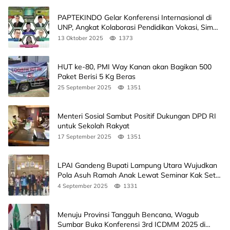
PAPTEKINDO Gelar Konferensi Internasional di
UNP, Angkat Kolaborasi Pendidikan Vokasi, Simak
Agendanya
13 Oktober 2025
1373
HUT ke-80, PMI Way Kanan akan Bagikan 500
Paket Berisi 5 Kg Beras
25 September 2025
1351
Menteri Sosial Sambut Positif Dukungan DPD RI
untuk Sekolah Rakyat
17 September 2025
1351
LPAI Gandeng Bupati Lampung Utara Wujudkan
Pola Asuh Ramah Anak Lewat Seminar Kak Seto,
Ini Jadwalnya
4 September 2025
1331
Menuju Provinsi Tangguh Bencana, Wagub
Sumbar Buka Konferensi 3rd ICDMM 2025 di