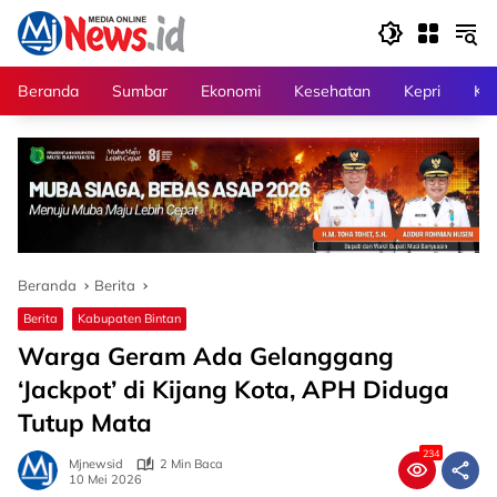
Langsung
ke
konten
Beranda
Sumbar
Ekonomi
Kesehatan
Kepri
Kri
Beranda
Berita
Berita
Kabupaten Bintan
Warga Geram Ada Gelanggang
‘Jackpot’ di Kijang Kota, APH Diduga
Tutup Mata
234
Mjnewsid
2 Min Baca
10 Mei 2026