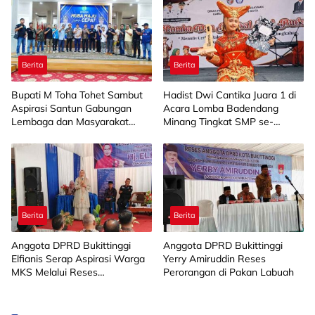
Berita
Berita
Bupati M Toha Tohet Sambut
Hadist Dwi Cantika Juara 1 di
Aspirasi Santun Gabungan
Acara Lomba Badendang
Lembaga dan Masyarakat
Minang Tingkat SMP se-
Muba Bersatu
Limapuluh Kota
Berita
Berita
Anggota DPRD Bukittinggi
Anggota DPRD Bukittinggi
Elfianis Serap Aspirasi Warga
Yerry Amiruddin Reses
MKS Melalui Reses
Perorangan di Pakan Labuah
Perorangan