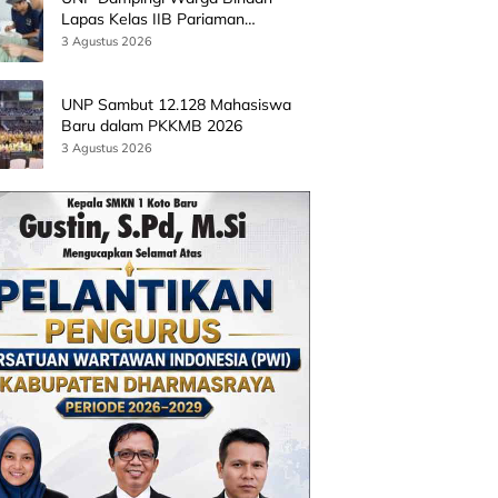
Lapas Kelas IIB Pariaman
Kembangkan Produk Kreatif
3 Agustus 2026
Berbasis AI
UNP Sambut 12.128 Mahasiswa
Baru dalam PKKMB 2026
3 Agustus 2026