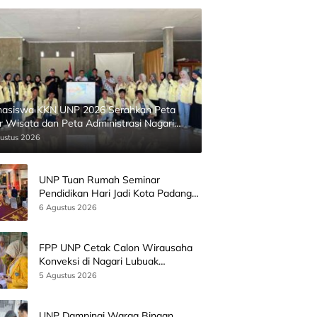
asiswa KKN UNP 2026 Serahkan Peta
ur Wisata dan Peta Administrasi Nagari
inggahan
ustus 2026
UNP Tuan Rumah Seminar
Pendidikan Hari Jadi Kota Padang
Bersama Wamen Diktisainstek dan
6 Agustus 2026
CEO EMGS Malaysia
FPP UNP Cetak Calon Wirausaha
Konveksi di Nagari Lubuak
Batingkok Limapuluh Kota
5 Agustus 2026
UNP Dampingi Warga Binaan