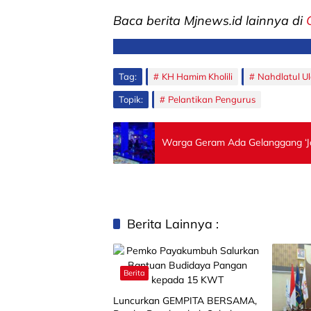
Baca berita Mjnews.id lainnya di
Tag:
KH Hamim Kholili
Nahdlatul U
Topik:
Pelantikan Pengurus
Warga Geram Ada Gelanggang ‘Ja
Berita Lainnya :
Berita
Luncurkan GEMPITA BERSAMA,