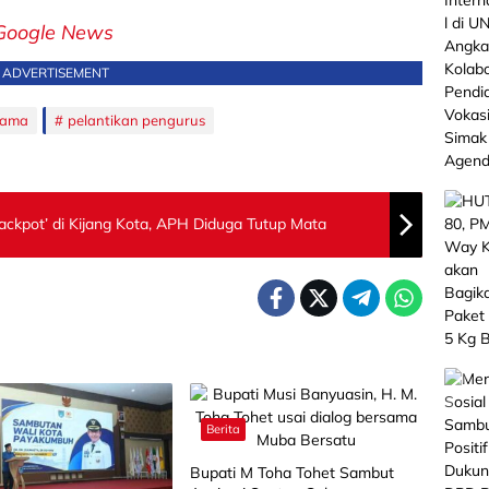
Google News
ADVERTISEMENT
lama
pelantikan pengurus
ckpot’ di Kijang Kota, APH Diduga Tutup Mata
Berita
Bupati M Toha Tohet Sambut