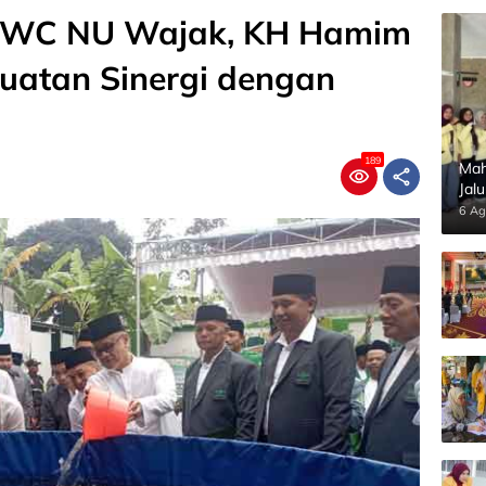
 MWC NU Wajak, KH Hamim
guatan Sinergi dengan
189
Mah
Jal
Pan
6 Ag