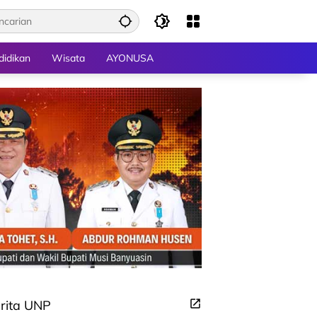
didikan
Wisata
AYONUSA
rita UNP