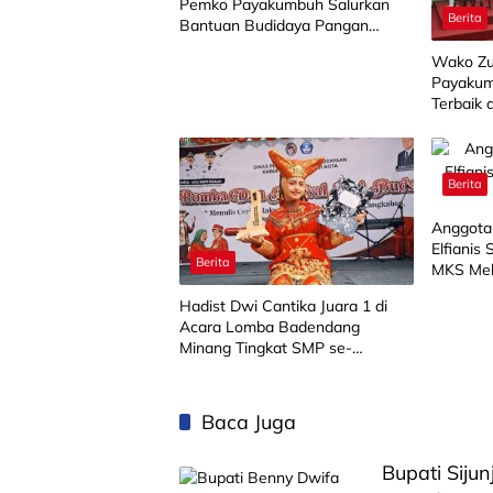
Pemko Payakumbuh Salurkan
Berita
Bantuan Budidaya Pangan
kepada 15 KWT
Wako Zu
Payakum
Terbaik 
Berita
Anggota
Elfianis
Berita
MKS Mel
Hadist Dwi Cantika Juara 1 di
Acara Lomba Badendang
Minang Tingkat SMP se-
Limapuluh Kota
Baca Juga
Bupati Siju