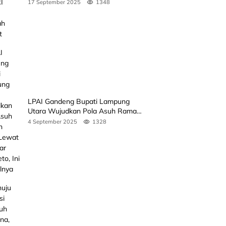
Rakyat
17 September 2025
1348
LPAI Gandeng Bupati Lampung
Utara Wujudkan Pola Asuh Ramah
Anak Lewat Seminar Kak Seto, Ini
4 September 2025
1328
Jadwalnya