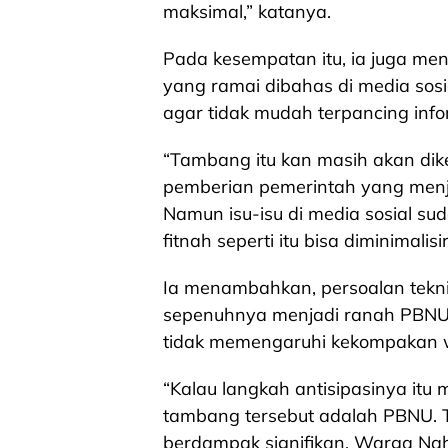
maksimal,” katanya.
Pada kesempatan itu, ia juga me
yang ramai dibahas di media sos
agar tidak mudah terpancing inf
“Tambang itu kan masih akan dik
pemberian pemerintah yang menja
Namun isu-isu di media sosial su
fitnah seperti itu bisa diminimalis
Ia menambahkan, persoalan tekni
sepenuhnya menjadi ranah PBNU. 
tidak memengaruhi kekompakan 
“Kalau langkah antisipasinya it
tambang tersebut adalah PBNU. Tet
berdampak signifikan. Warga Nah