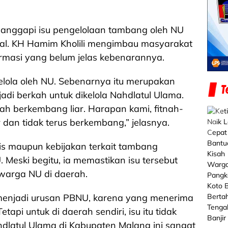
nanggapi isu pengelolaan tambang oleh NU
ial. KH Hamim Kholili mengimbau masyarakat
ormasi yang belum jelas kebenarannya.
elola oleh NU. Sebenarnya itu merupakan
di berkah untuk dikelola Nahdlatul Ulama.
dah berkembang liar. Harapan kami, fitnah-
ir dan tidak terus berkembang,” jelasnya.
s maupun kebijakan terkait tambang
Meski begitu, ia memastikan isu tersebut
warga NU di daerah.
u menjadi urusan PBNU, karena yang menerima
api untuk di daerah sendiri, isu itu tidak
dlatul Ulama di Kabupaten Malang ini sangat