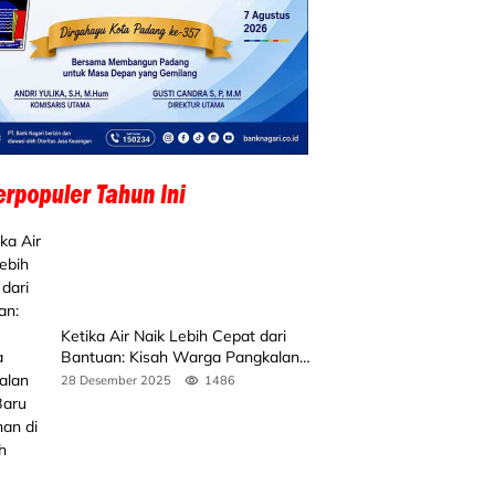
Ketika Air Naik Lebih Cepat dari
Bantuan: Kisah Warga Pangkalan
Koto Baru Bertahan di Tengah
28 Desember 2025
1486
Banjir