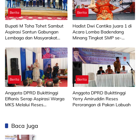
Berita
Berita
Bupati M Toha Tohet Sambut
Hadist Dwi Cantika Juara 1 di
Aspirasi Santun Gabungan
Acara Lomba Badendang
Lembaga dan Masyarakat
Minang Tingkat SMP se-
Muba Bersatu
Limapuluh Kota
Berita
Berita
Anggota DPRD Bukittinggi
Anggota DPRD Bukittinggi
Elfianis Serap Aspirasi Warga
Yerry Amiruddin Reses
MKS Melalui Reses
Perorangan di Pakan Labuah
Perorangan
Baca Juga