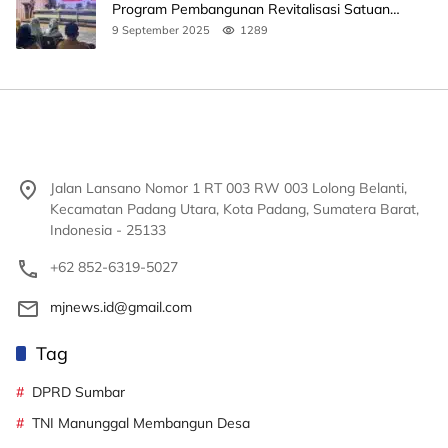
Program Pembangunan Revitalisasi Satuan
Pendidikan
9 September 2025
1289
Jalan Lansano Nomor 1 RT 003 RW 003 Lolong Belanti,
Kecamatan Padang Utara, Kota Padang, Sumatera Barat,
Indonesia - 25133
+62 852-6319-5027
mjnews.id@gmail.com
Tag
DPRD Sumbar
TNI Manunggal Membangun Desa