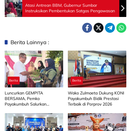
Atasi Antrean BBM, Gubernur Sumbar
Instruksikan Pembentukan Satgas Pengawasan
Berita Lainnya :
Berita
Berita
Luncurkan GEMPITA
Wako Zulmaeta Dukung KONI
BERSAMA, Pemko
Payakumbuh Bidik Prestasi
Payakumbuh Salurkan
Terbaik di Porprov 2026
Bantuan Budidaya Pangan
kepada 15 KWT