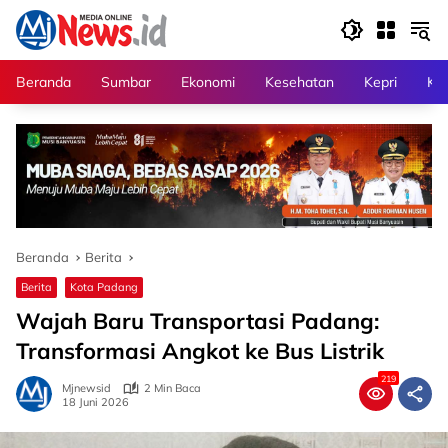
Langsung
ke
konten
Beranda
Sumbar
Ekonomi
Kesehatan
Kepri
Kri
Beranda
Berita
Berita
Kota Padang
Wajah Baru Transportasi Padang:
Transformasi Angkot ke Bus Listrik
219
Mjnewsid
2 Min Baca
18 Juni 2026