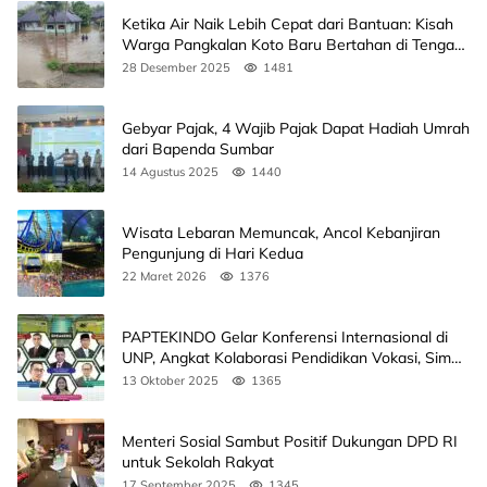
Ketika Air Naik Lebih Cepat dari Bantuan: Kisah
Warga Pangkalan Koto Baru Bertahan di Tengah
Banjir
28 Desember 2025
1481
Gebyar Pajak, 4 Wajib Pajak Dapat Hadiah Umrah
dari Bapenda Sumbar
14 Agustus 2025
1440
Wisata Lebaran Memuncak, Ancol Kebanjiran
Pengunjung di Hari Kedua
22 Maret 2026
1376
PAPTEKINDO Gelar Konferensi Internasional di
UNP, Angkat Kolaborasi Pendidikan Vokasi, Simak
Agendanya
13 Oktober 2025
1365
Menteri Sosial Sambut Positif Dukungan DPD RI
untuk Sekolah Rakyat
17 September 2025
1345