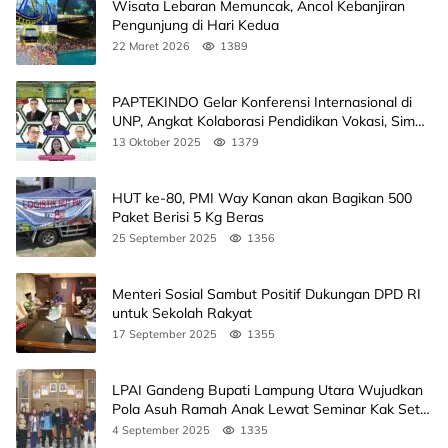
Wisata Lebaran Memuncak, Ancol Kebanjiran
Pengunjung di Hari Kedua
22 Maret 2026
1389
PAPTEKINDO Gelar Konferensi Internasional di
UNP, Angkat Kolaborasi Pendidikan Vokasi, Simak
Agendanya
13 Oktober 2025
1379
HUT ke-80, PMI Way Kanan akan Bagikan 500
Paket Berisi 5 Kg Beras
25 September 2025
1356
Menteri Sosial Sambut Positif Dukungan DPD RI
untuk Sekolah Rakyat
17 September 2025
1355
LPAI Gandeng Bupati Lampung Utara Wujudkan
Pola Asuh Ramah Anak Lewat Seminar Kak Seto,
Ini Jadwalnya
4 September 2025
1335