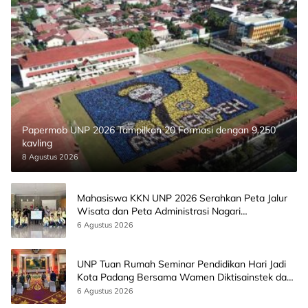
Papermob UNP 2026 Tampilkan 20 Formasi dengan 9.250
kavling
8 Agustus 2026
Mahasiswa KKN UNP 2026 Serahkan Peta Jalur
Wisata dan Peta Administrasi Nagari
Paninggahan
6 Agustus 2026
UNP Tuan Rumah Seminar Pendidikan Hari Jadi
Kota Padang Bersama Wamen Diktisainstek dan
CEO EMGS Malaysia
6 Agustus 2026