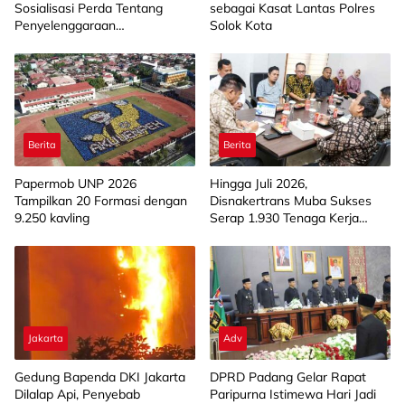
Sosialisasi Perda Tentang
sebagai Kasat Lantas Polres
Penyelenggaraan
Solok Kota
Kesejahteraan Sosial di
Limapuluh Kota
Berita
Berita
Papermob UNP 2026
Hingga Juli 2026,
Tampilkan 20 Formasi dengan
Disnakertrans Muba Sukses
9.250 kavling
Serap 1.930 Tenaga Kerja
Lokal
Jakarta
Adv
Gedung Bapenda DKI Jakarta
DPRD Padang Gelar Rapat
Dilalap Api, Penyebab
Paripurna Istimewa Hari Jadi