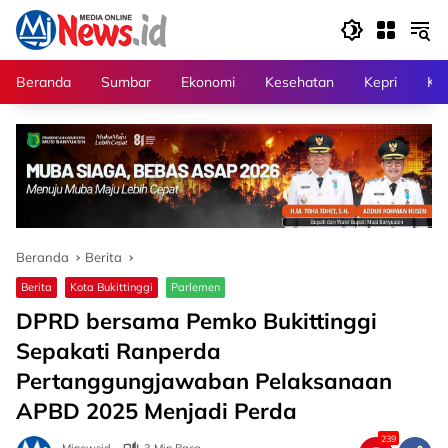
Langsung
ke
konten
Beranda
Sumbar
Ekonomi
Kesehatan
Kepri
Kri
Beranda
Berita
Berita
Kota Bukittinggi
Parlemen
DPRD bersama Pemko Bukittinggi
Sepakati Ranperda
Pertanggungjawaban Pelaksanaan
APBD 2025 Menjadi Perda
239