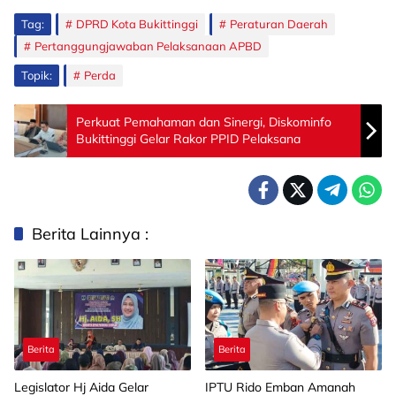
Tag:
DPRD Kota Bukittinggi
Peraturan Daerah
Pertanggungjawaban Pelaksanaan APBD
Topik:
Perda
Perkuat Pemahaman dan Sinergi, Diskominfo
Bukittinggi Gelar Rakor PPID Pelaksana
Berita Lainnya :
Berita
Berita
Legislator Hj Aida Gelar
IPTU Rido Emban Amanah