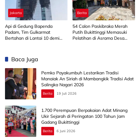
Jakarta
Berita
Api di Gedung Bapenda
‎54 Calon Paskibraka Merah
Padam, Tim Gulkarmat
Putih Bukittinggi Memasuki
Bertahan di Lantai 10 demi
Pelatihan di Asrama Desa
Pastikan Tidak Ada
Bahagia
Perambatan
Baca Juga
Pemko Payakumbuh Lestarikan Tradisi
Manaiak An Siriah di Mambangkik Tradisi Adat
Salingka Nagari 2026
Berita
19 Juli 2026
1.700 Perempuan Berpakaian Adat Minang
Ukir Sejarah di Peringatan 100 Tahun Jam
Gadang Bukittinggi
Berita
6 Juni 2026