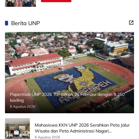
Berita UNP
Papermob UNP 2026 Tampilkan 20 Formasi dengan 9.250
kavling
8 Agustus 2026
Mahasiswa KKN UNP 2026 Serahkan Peta Jalur
Wisata dan Peta Administrasi Nagari
Paninggahan
6 Agustus 2026