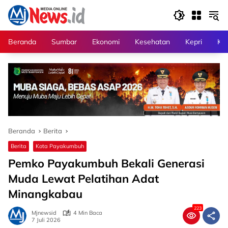
Langsung
ke
konten
Beranda
Sumbar
Ekonomi
Kesehatan
Kepri
Kri
Beranda
Berita
Berita
Kota Payakumbuh
Pemko Payakumbuh Bekali Generasi
Muda Lewat Pelatihan Adat
Minangkabau
223
Mjnewsid
4 Min Baca
7 Juli 2026