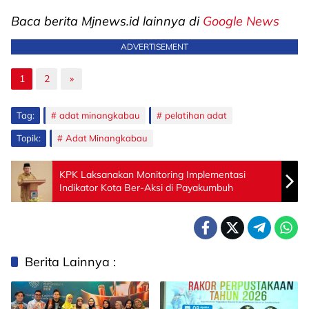
Baca berita Mjnews.id lainnya di
Google News
ADVERTISEMENT
1
2
»
Tag:
adat minangkabau
pelatihan adat
Topik:
Adat Minangkabau
KPK Laksanakan Monitoring Implementasi
Indikator Kota Ber-Aksi di Payakumbuh
Berita Lainnya :