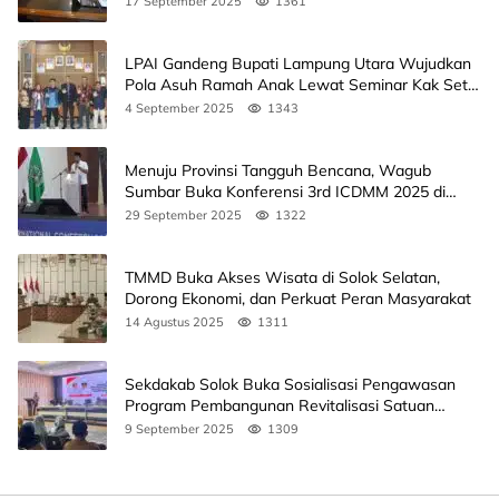
17 September 2025
1361
LPAI Gandeng Bupati Lampung Utara Wujudkan
Pola Asuh Ramah Anak Lewat Seminar Kak Seto,
Ini Jadwalnya
4 September 2025
1343
Menuju Provinsi Tangguh Bencana, Wagub
Sumbar Buka Konferensi 3rd ICDMM 2025 di
Unand
29 September 2025
1322
TMMD Buka Akses Wisata di Solok Selatan,
Dorong Ekonomi, dan Perkuat Peran Masyarakat
14 Agustus 2025
1311
Sekdakab Solok Buka Sosialisasi Pengawasan
Program Pembangunan Revitalisasi Satuan
Pendidikan
9 September 2025
1309