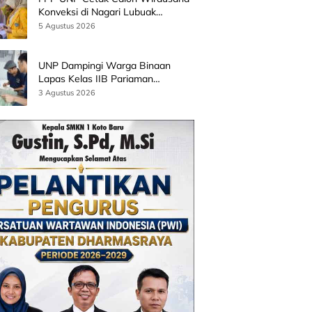
Konveksi di Nagari Lubuak
Batingkok Limapuluh Kota
5 Agustus 2026
UNP Dampingi Warga Binaan
Lapas Kelas IIB Pariaman
Kembangkan Produk Kreatif
3 Agustus 2026
Berbasis AI