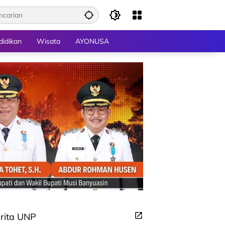
didikan
Wisata
AYONUSA
rita UNP