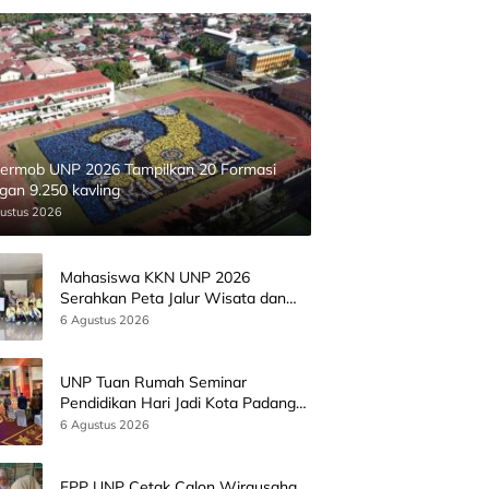
ermob UNP 2026 Tampilkan 20 Formasi
gan 9.250 kavling
ustus 2026
Mahasiswa KKN UNP 2026
Serahkan Peta Jalur Wisata dan
Peta Administrasi Nagari
6 Agustus 2026
Paninggahan
UNP Tuan Rumah Seminar
Pendidikan Hari Jadi Kota Padang
Bersama Wamen Diktisainstek dan
6 Agustus 2026
CEO EMGS Malaysia
FPP UNP Cetak Calon Wirausaha