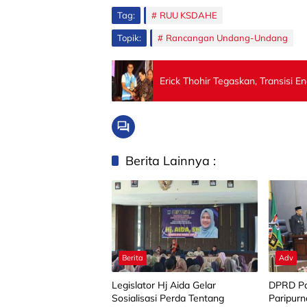
Tag:
RUU KSDAHE
Topik:
Rancangan Undang-Undang
Erick Thohir Tegaskan, Transisi E
Berita Lainnya :
Berita
Adv
Legislator Hj Aida Gelar
DPRD Pa
Sosialisasi Perda Tentang
Paripurn