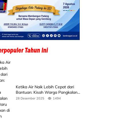
Ketika Air Naik Lebih Cepat dari
Bantuan: Kisah Warga Pangkalan
Koto Baru Bertahan di Tengah
28 Desember 2025
1494
Banjir