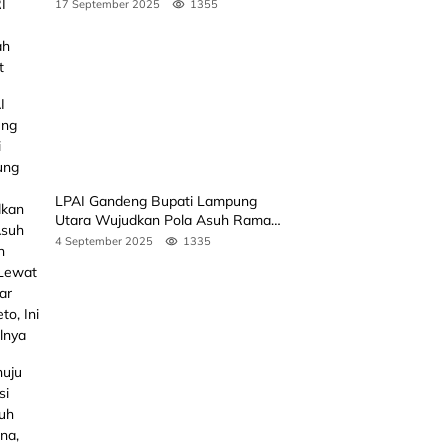
Rakyat
17 September 2025
1355
LPAI Gandeng Bupati Lampung
Utara Wujudkan Pola Asuh Ramah
Anak Lewat Seminar Kak Seto, Ini
4 September 2025
1335
Jadwalnya