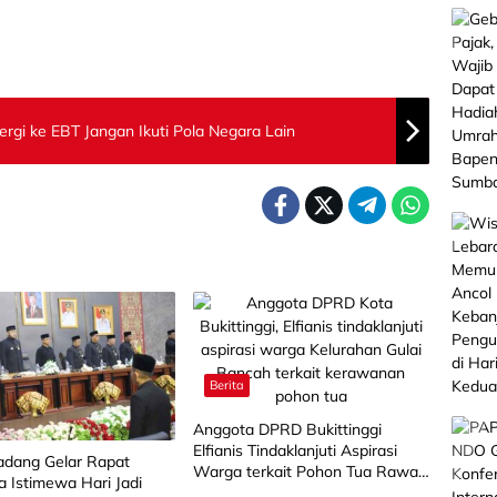
nergi ke EBT Jangan Ikuti Pola Negara Lain
Berita
Anggota DPRD Bukittinggi
Elfianis Tindaklanjuti Aspirasi
dang Gelar Rapat
Warga terkait Pohon Tua Rawan
a Istimewa Hari Jadi
Tumbang