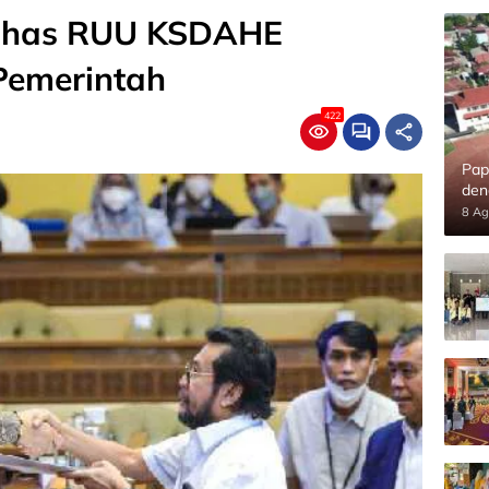
Bahas RUU KSDAHE
Pemerintah
422
Pap
den
8 Ag