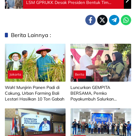
LSM GPRUKK Desak Presiden Bentuk Tim
Investigasi
Berita Lainnya :
Jakarta
Berita
Wah! Munjirin Panen Padi di
Luncurkan GEMPITA
Cakung, Urban Farming Bali
BERSAMA, Pemko
Lestari Hasilkan 10 Ton Gabah
Payakumbuh Salurkan
Bantuan Budidaya Pangan
kepada 15 KWT