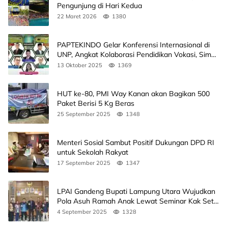
Pengunjung di Hari Kedua
22 Maret 2026
1380
PAPTEKINDO Gelar Konferensi Internasional di
UNP, Angkat Kolaborasi Pendidikan Vokasi, Simak
Agendanya
13 Oktober 2025
1369
HUT ke-80, PMI Way Kanan akan Bagikan 500
Paket Berisi 5 Kg Beras
25 September 2025
1348
Menteri Sosial Sambut Positif Dukungan DPD RI
untuk Sekolah Rakyat
17 September 2025
1347
LPAI Gandeng Bupati Lampung Utara Wujudkan
Pola Asuh Ramah Anak Lewat Seminar Kak Seto,
Ini Jadwalnya
4 September 2025
1328