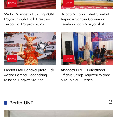
Berita
Berita
Wako Zulmaeta Dukung KONI
Bupati M Toha Tohet Sambut
Payakumbuh Bidik Prestasi
Aspirasi Santun Gabungan
Terbaik di Porprov 2026
Lembaga dan Masyarakat
Muba Bersatu
Berita
Berita
Hadist Dwi Cantika Juara 1 di
Anggota DPRD Bukittinggi
Acara Lomba Badendang
Elfianis Serap Aspirasi Warga
Minang Tingkat SMP se-
MKS Melalui Reses
Limapuluh Kota
Perorangan
Berita UNP