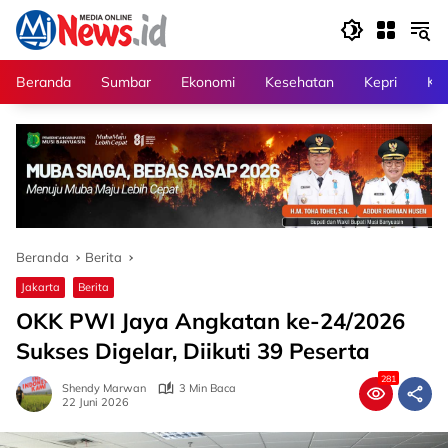
Langsung
ke
konten
Beranda
Sumbar
Ekonomi
Kesehatan
Kepri
Kri
Beranda
Berita
Jakarta
Berita
OKK PWI Jaya Angkatan ke-24/2026
Sukses Digelar, Diikuti 39 Peserta
281
Shendy Marwan
3 Min Baca
22 Juni 2026