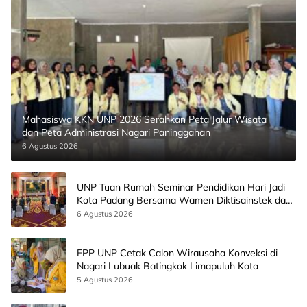
Mahasiswa KKN UNP 2026 Serahkan Peta Jalur Wisata
dan Peta Administrasi Nagari Paninggahan
6 Agustus 2026
UNP Tuan Rumah Seminar Pendidikan Hari Jadi
Kota Padang Bersama Wamen Diktisainstek dan
CEO EMGS Malaysia
6 Agustus 2026
FPP UNP Cetak Calon Wirausaha Konveksi di
Nagari Lubuak Batingkok Limapuluh Kota
5 Agustus 2026