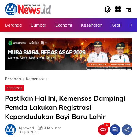
Langsung
ke
konten
Beranda
Sumbar
Ekonomi
Kesehatan
Kepri
Kri
Beranda
Kemensos
Kemensos
Pastikan Hal Ini, Kemensos Dampingi
Pemda Lakukan Registrasi
Kependudukan Bayi Baru Lahir
868
Mjnewsid
4 Min Baca
31 Juli 2023