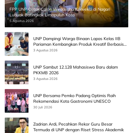
FPP UNP Cetak Calon Wirausaha Konveksi di Nagari
Lubuak Batingkok Limapuluh Kota
5 Agustus 2026
UNP Dampingi Warga Binaan Lapas Kelas IIB
Pariaman Kembangkan Produk Kreatif Berbasis
AI
3 Agustus 2026
UNP Sambut 12.128 Mahasiswa Baru dalam
PKKMB 2026
3 Agustus 2026
UNP Bersama Pemko Padang Optimis Raih
Rekomendasi Kota Gastronomi UNESCO
30 Juli 2026
Zadrian Ardi, Pecahkan Rekor Guru Besar
Termuda di UNP dengan Riset Stress Akademik