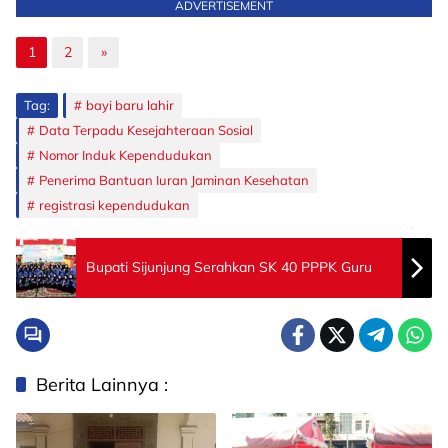
ADVERTISEMENT
1
2
»
Tag:
bayi baru lahir
Data Terpadu Kesejahteraan Sosial
Nomor Induk Kependudukan
Penerima Bantuan Iuran Jaminan Kesehatan
registrasi kependudukan
Bupati Sijunjung Serahkan SK 40 PPPK Guru
Berita Lainnya :