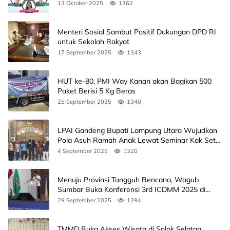
Agendanya
13 Oktober 2025
1362
Menteri Sosial Sambut Positif Dukungan DPD RI
untuk Sekolah Rakyat
17 September 2025
1343
HUT ke-80, PMI Way Kanan akan Bagikan 500
Paket Berisi 5 Kg Beras
25 September 2025
1340
LPAI Gandeng Bupati Lampung Utara Wujudkan
Pola Asuh Ramah Anak Lewat Seminar Kak Seto,
Ini Jadwalnya
4 September 2025
1320
Menuju Provinsi Tangguh Bencana, Wagub
Sumbar Buka Konferensi 3rd ICDMM 2025 di
Unand
29 September 2025
1294
TMMD Buka Akses Wisata di Solok Selatan,