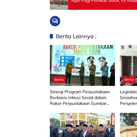
Apel Pagi Pemkab Solok, Ini Im
Berita Lainnya :
Berita
Berita
Sinergi Program Perpustakaan
Legislat
Berbasis Inklusi Sosial dalam
Sosialis
Rakor Perpustakaan Sumbar
Penyele
2026
Sosial d