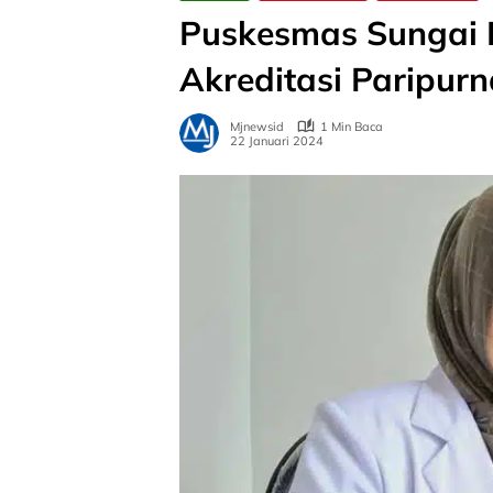
Puskesmas Sungai 
Akreditasi Paripurn
Mjnewsid
1 Min Baca
22 Januari 2024