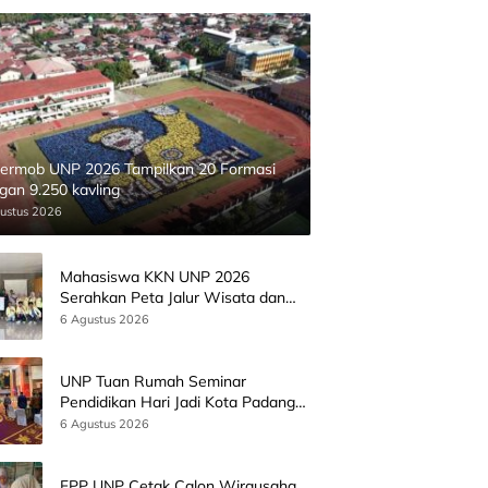
ermob UNP 2026 Tampilkan 20 Formasi
gan 9.250 kavling
ustus 2026
Mahasiswa KKN UNP 2026
Serahkan Peta Jalur Wisata dan
Peta Administrasi Nagari
6 Agustus 2026
Paninggahan
UNP Tuan Rumah Seminar
Pendidikan Hari Jadi Kota Padang
Bersama Wamen Diktisainstek dan
6 Agustus 2026
CEO EMGS Malaysia
FPP UNP Cetak Calon Wirausaha