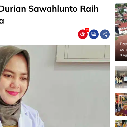
Durian Sawahlunto Raih
a
79
Pap
den
8 Ag