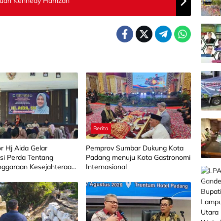
bauan Kennedy Hamzah
Berita
or Hj Aida Gelar
Pemprov Sumbar Dukung Kota
asi Perda Tentang
Padang menuju Kota Gastronomi
nggaraan Kesejahteraan
Internasional
i Limapuluh Kota