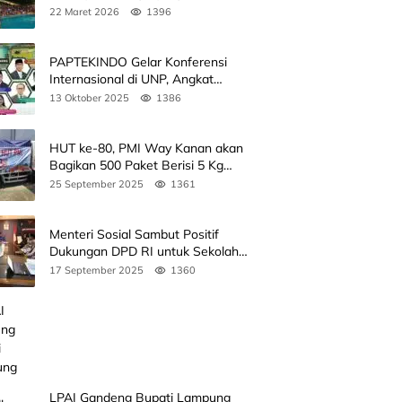
Kedua
22 Maret 2026
1396
PAPTEKINDO Gelar Konferensi
Internasional di UNP, Angkat
Kolaborasi Pendidikan Vokasi,
13 Oktober 2025
1386
Simak Agendanya
HUT ke-80, PMI Way Kanan akan
Bagikan 500 Paket Berisi 5 Kg
Beras
25 September 2025
1361
Menteri Sosial Sambut Positif
Dukungan DPD RI untuk Sekolah
Rakyat
17 September 2025
1360
LPAI Gandeng Bupati Lampung