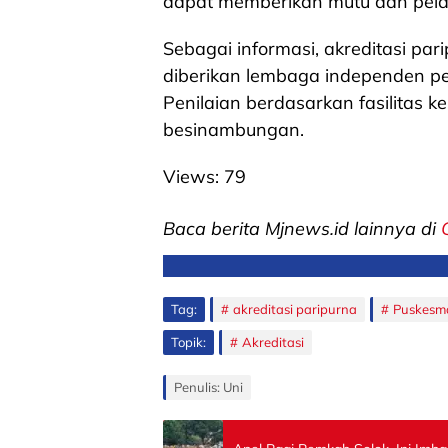
dapat memberikan mutu dan pel
Sebagai informasi, akreditasi pa
diberikan lembaga independen p
Penilaian berdasarkan fasilitas 
besinambungan.
Views:
79
Baca berita Mjnews.id lainnya di
Tag:
akreditasi paripurna
Puskesma
Topik:
Akreditasi
Penulis: Uni