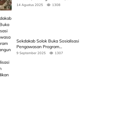
Perkuat Peran Masyarakat
14 Agustus 2025
1308
Sekdakab Solok Buka Sosialisasi
Pengawasan Program
Pembangunan Revitalisasi Satuan
9 September 2025
1307
Pendidikan