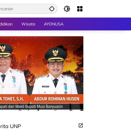
didikan
Wisata
AYONUSA
rita UNP