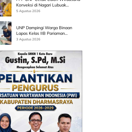
Konveksi di Nagari Lubuak
Batingkok Limapuluh Kota
5 Agustus 2026
UNP Dampingi Warga Binaan
Lapas Kelas IIB Pariaman
Kembangkan Produk Kreatif
3 Agustus 2026
Berbasis AI