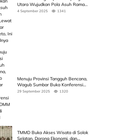
Utara Wujudkan Pola Asuh Ramah
Anak Lewat Seminar Kak Seto, Ini
4 September 2025
1341
Jadwalnya
Menuju Provinsi Tangguh Bencana,
Wagub Sumbar Buka Konferensi
3rd ICDMM 2025 di Unand
29 September 2025
1320
TMMD Buka Akses Wisata di Solok
Selatan, Dorong Ekonomi, dan