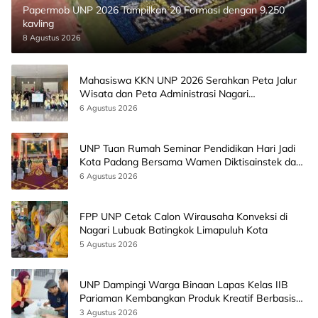
Papermob UNP 2026 Tampilkan 20 Formasi dengan 9.250
kavling
8 Agustus 2026
Mahasiswa KKN UNP 2026 Serahkan Peta Jalur
Wisata dan Peta Administrasi Nagari
Paninggahan
6 Agustus 2026
UNP Tuan Rumah Seminar Pendidikan Hari Jadi
Kota Padang Bersama Wamen Diktisainstek dan
CEO EMGS Malaysia
6 Agustus 2026
FPP UNP Cetak Calon Wirausaha Konveksi di
Nagari Lubuak Batingkok Limapuluh Kota
5 Agustus 2026
UNP Dampingi Warga Binaan Lapas Kelas IIB
Pariaman Kembangkan Produk Kreatif Berbasis
AI
3 Agustus 2026