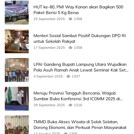
HUT ke-80, PMI Way Kanan akan Bagikan 500
Paket Berisi 5 Kg Beras
25 September 2025
1358
Menteri Sosial Sambut Positif Dukungan DPD RI
untuk Sekolah Rakyat
17 September 2025
1358
LPAI Gandeng Bupati Lampung Utara Wujudkan
Pola Asuh Ramah Anak Lewat Seminar Kak Seto,
Ini Jadwalnya
4 September 2025
1337
Menuju Provinsi Tangguh Bencana, Wagub
Sumbar Buka Konferensi 3rd ICDMM 2025 di
Unand
29 September 2025
1316
TMMD Buka Akses Wisata di Solok Selatan,
Dorong Ekonomi, dan Perkuat Peran Masyarakat
14 Agustus 2025
1305