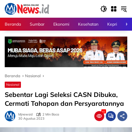
Langsung
ke
konten
Beranda
Sumbar
Ekonomi
Kesehatan
Kepri
Kri
Beranda
Nasional
Nasional
Sebentar Lagi Seleksi CASN Dibuka,
Cermati Tahapan dan Persyaratannya
61
Mjnewsid
2 Min Baca
30 Agustus 2023