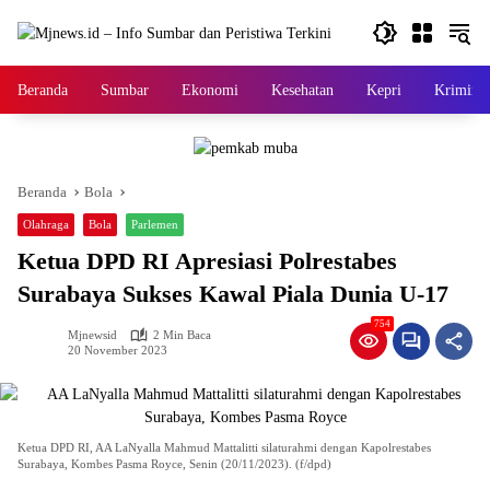
Langsung
ke
konten
Beranda
Sumbar
Ekonomi
Kesehatan
Kepri
Kriminal
Beranda
Bola
Olahraga
Bola
Parlemen
Ketua DPD RI Apresiasi Polrestabes
Surabaya Sukses Kawal Piala Dunia U-17
754
Mjnewsid
2 Min Baca
20 November 2023
Ketua DPD RI, AA LaNyalla Mahmud Mattalitti silaturahmi dengan Kapolrestabes
Surabaya, Kombes Pasma Royce, Senin (20/11/2023). (f/dpd)