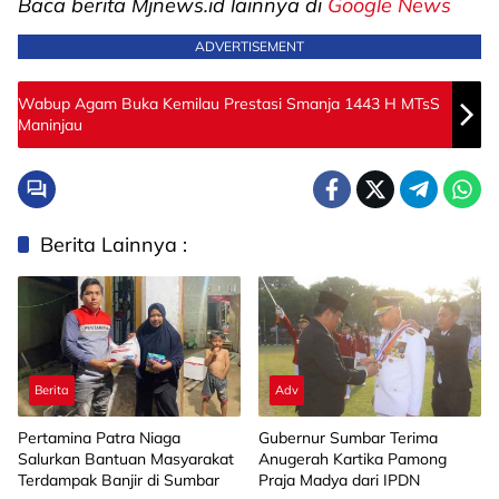
Baca berita Mjnews.id lainnya di
Google News
ADVERTISEMENT
Wabup Agam Buka Kemilau Prestasi Smanja 1443 H MTsS
Maninjau
Berita Lainnya :
Berita
Adv
Pertamina Patra Niaga
Gubernur Sumbar Terima
Salurkan Bantuan Masyarakat
Anugerah Kartika Pamong
Terdampak Banjir di Sumbar
Praja Madya dari IPDN