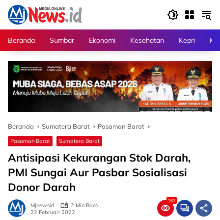
Langsung
ke
konten
Beranda
Sumbar
Ekonomi
Kesehatan
Kepri
Kri
Beranda
Sumatera Barat
Pasaman Barat
Pasaman Barat
Sumatera Barat
Antisipasi Kekurangan Stok Darah,
PMI Sungai Aur Pasbar Sosialisasi
Donor Darah
262
Mjnewsid
2 Min Baca
22 Februari 2022