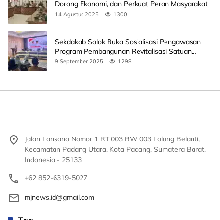
Dorong Ekonomi, dan Perkuat Peran Masyarakat
14 Agustus 2025
1300
Sekdakab Solok Buka Sosialisasi Pengawasan
Program Pembangunan Revitalisasi Satuan
Pendidikan
9 September 2025
1298
Jalan Lansano Nomor 1 RT 003 RW 003 Lolong Belanti,
Kecamatan Padang Utara, Kota Padang, Sumatera Barat,
Indonesia - 25133
+62 852-6319-5027
mjnews.id@gmail.com