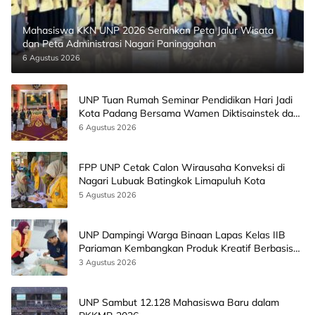
Mahasiswa KKN UNP 2026 Serahkan Peta Jalur Wisata
dan Peta Administrasi Nagari Paninggahan
6 Agustus 2026
UNP Tuan Rumah Seminar Pendidikan Hari Jadi
Kota Padang Bersama Wamen Diktisainstek dan
CEO EMGS Malaysia
6 Agustus 2026
FPP UNP Cetak Calon Wirausaha Konveksi di
Nagari Lubuak Batingkok Limapuluh Kota
5 Agustus 2026
UNP Dampingi Warga Binaan Lapas Kelas IIB
Pariaman Kembangkan Produk Kreatif Berbasis
AI
3 Agustus 2026
UNP Sambut 12.128 Mahasiswa Baru dalam