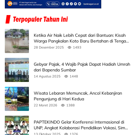
Ketika Air Naik Lebih Cepat dari Bantuan: Kisah
Warga Pangkalan Koto Baru Bertahan di Tengah
Banjir
28 Desember 2025
1493
Gebyar Pajak, 4 Wajib Pajak Dapat Hadiah Umrah
dari Bapenda Sumbar
14 Agustus 2025
1448
Wisata Lebaran Memuncak, Ancol Kebanjiran
Pengunjung di Hari Kedua
22 Maret 2026
1388
PAPTEKINDO Gelar Konferensi Internasional di
UNP, Angkat Kolaborasi Pendidikan Vokasi, Simak
Agendanya
13 Oktober 2025
1376