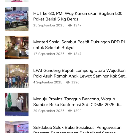
HUT ke-80, PMI Way Kanan akan Bagikan 500
Paket Berisi 5 Kg Beras
25 September 2025
1347
Menteri Sosial Sambut Positif Dukungan DPD RI
untuk Sekolah Rakyat
17 September 2025
1347
LPAI Gandeng Bupati Lampung Utara Wujudkan
Pola Asuh Ramah Anak Lewat Seminar Kak Seto,
Ini Jadwalnya
4 September 2025
1326
Menuju Provinsi Tangguh Bencana, Wagub
Sumbar Buka Konferensi 3rd ICDMM 2025 di
Unand
29 September 2025
1300
Sekdakab Solok Buka Sosialisasi Pengawasan
Program Pembangunan Revitalisasi Satuan