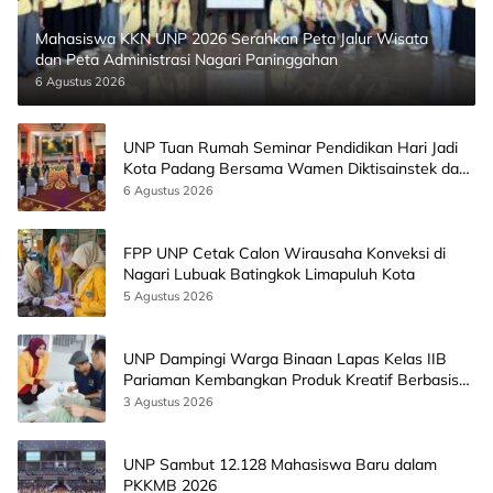
Mahasiswa KKN UNP 2026 Serahkan Peta Jalur Wisata
dan Peta Administrasi Nagari Paninggahan
6 Agustus 2026
UNP Tuan Rumah Seminar Pendidikan Hari Jadi
Kota Padang Bersama Wamen Diktisainstek dan
CEO EMGS Malaysia
6 Agustus 2026
FPP UNP Cetak Calon Wirausaha Konveksi di
Nagari Lubuak Batingkok Limapuluh Kota
5 Agustus 2026
UNP Dampingi Warga Binaan Lapas Kelas IIB
Pariaman Kembangkan Produk Kreatif Berbasis
AI
3 Agustus 2026
UNP Sambut 12.128 Mahasiswa Baru dalam
PKKMB 2026