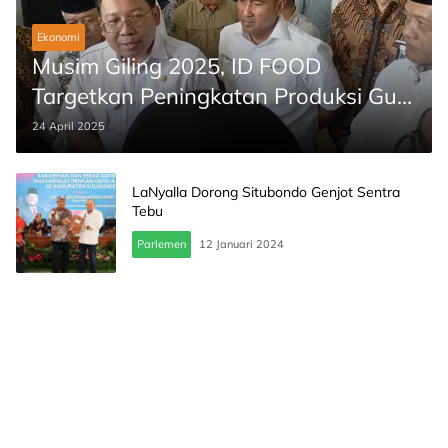
Ekonomi
Musim Giling 2025, ID FOOD
Targetkan Peningkatan Produksi Gula
dan Penyerapan Tebu Petani
24 April 2025
LaNyalla Dorong Situbondo Genjot Sentra
Tebu
Parlemen
12 Januari 2024