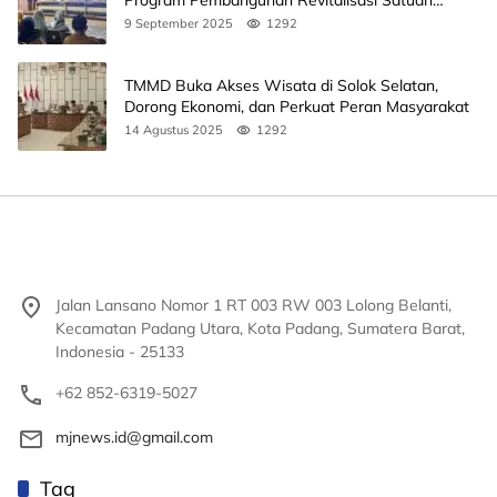
Pendidikan
9 September 2025
1292
TMMD Buka Akses Wisata di Solok Selatan,
Dorong Ekonomi, dan Perkuat Peran Masyarakat
14 Agustus 2025
1292
Jalan Lansano Nomor 1 RT 003 RW 003 Lolong Belanti,
Kecamatan Padang Utara, Kota Padang, Sumatera Barat,
Indonesia - 25133
+62 852-6319-5027
mjnews.id@gmail.com
Tag