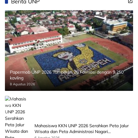
Berita UNP
Papermob UNP 2026 Tampilkan 20 Formasi dengan 9.250
kavling
8 Agustus 2026
Mahasiswa KKN UNP 2026 Serahkan Peta Jalur
Wisata dan Peta Administrasi Nagari
Paninggahan
6 Agustus 2026