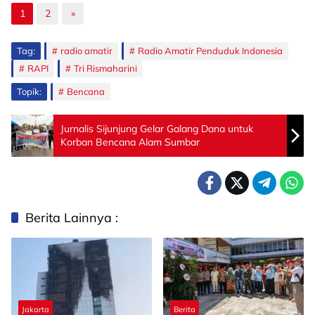
1
2
»
Tag:
radio amatir
Radio Amatir Penduduk Indonesia
RAPI
Tri Rismaharini
Topik:
Bencana
Jurnalis Sijunjung Gelar Galang Dana untuk
Korban Bencana Alam Sumbar
Berita Lainnya :
Jakarta
Berita