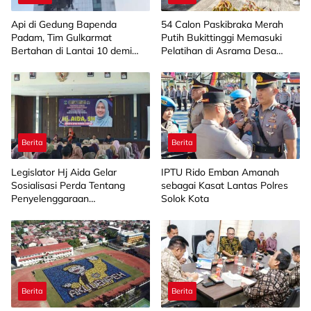
Api di Gedung Bapenda
‎54 Calon Paskibraka Merah
Padam, Tim Gulkarmat
Putih Bukittinggi Memasuki
Bertahan di Lantai 10 demi
Pelatihan di Asrama Desa
Pastikan Tidak Ada
Bahagia
Perambatan
Berita
Berita
Legislator Hj Aida Gelar
IPTU Rido Emban Amanah
Sosialisasi Perda Tentang
sebagai Kasat Lantas Polres
Penyelenggaraan
Solok Kota
Kesejahteraan Sosial di
Limapuluh Kota
Berita
Berita