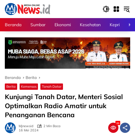
Langsung
ke
konten
Beranda
Sumbar
Ekonomi
Kesehatan
Kepri
Kri
Beranda
Berita
Berita
Kemensos
Tanah Datar
Kunjungi Tanah Datar, Menteri Sosial
Optimalkan Radio Amatir untuk
Penanganan Bencana
86
Mjnewsid
2 Min Baca
16 Mei 2024