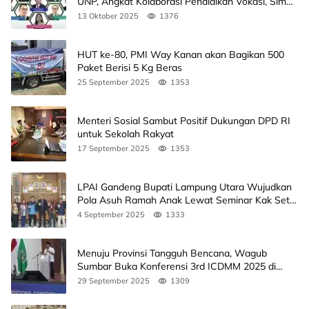
UNP, Angkat Kolaborasi Pendidikan Vokasi, Simak
Agendanya
13 Oktober 2025
1376
HUT ke-80, PMI Way Kanan akan Bagikan 500
Paket Berisi 5 Kg Beras
25 September 2025
1353
Menteri Sosial Sambut Positif Dukungan DPD RI
untuk Sekolah Rakyat
17 September 2025
1353
LPAI Gandeng Bupati Lampung Utara Wujudkan
Pola Asuh Ramah Anak Lewat Seminar Kak Seto,
Ini Jadwalnya
4 September 2025
1333
Menuju Provinsi Tangguh Bencana, Wagub
Sumbar Buka Konferensi 3rd ICDMM 2025 di
Unand
29 September 2025
1309