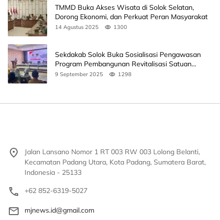
TMMD Buka Akses Wisata di Solok Selatan,
Dorong Ekonomi, dan Perkuat Peran Masyarakat
14 Agustus 2025
1300
Sekdakab Solok Buka Sosialisasi Pengawasan
Program Pembangunan Revitalisasi Satuan
Pendidikan
9 September 2025
1298
Jalan Lansano Nomor 1 RT 003 RW 003 Lolong Belanti,
Kecamatan Padang Utara, Kota Padang, Sumatera Barat,
Indonesia - 25133
+62 852-6319-5027
mjnews.id@gmail.com