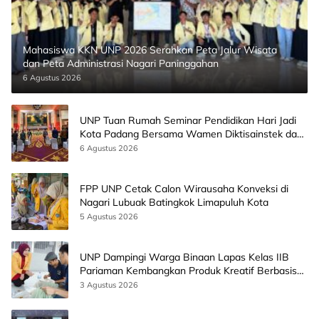
Mahasiswa KKN UNP 2026 Serahkan Peta Jalur Wisata
dan Peta Administrasi Nagari Paninggahan
6 Agustus 2026
UNP Tuan Rumah Seminar Pendidikan Hari Jadi
Kota Padang Bersama Wamen Diktisainstek dan
CEO EMGS Malaysia
6 Agustus 2026
FPP UNP Cetak Calon Wirausaha Konveksi di
Nagari Lubuak Batingkok Limapuluh Kota
5 Agustus 2026
UNP Dampingi Warga Binaan Lapas Kelas IIB
Pariaman Kembangkan Produk Kreatif Berbasis
AI
3 Agustus 2026