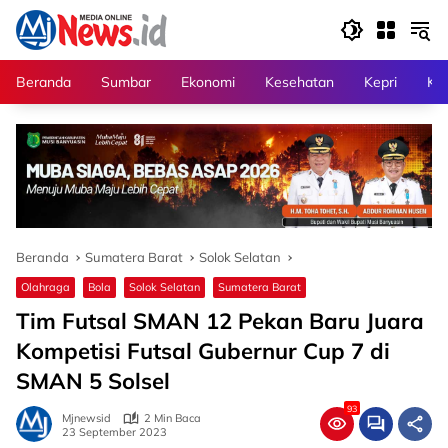
Langsung
ke
konten
Beranda
Sumbar
Ekonomi
Kesehatan
Kepri
Kri
Beranda
Sumatera Barat
Solok Selatan
Olahraga
Bola
Solok Selatan
Sumatera Barat
Tim Futsal SMAN 12 Pekan Baru Juara
Kompetisi Futsal Gubernur Cup 7 di
SMAN 5 Solsel
93
Mjnewsid
2 Min Baca
23 September 2023