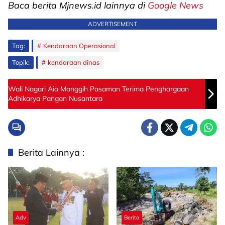
Baca berita Mjnews.id lainnya di
Google News
ADVERTISEMENT
Tag:
Kendaraan Operasional
Topik:
kendaraan dinas
Wali Nagari Aia Manggih Pasaman Terima Penghargaan
Adhikarya Pangan Nusantara
Berita Lainnya :
Adv
Berita