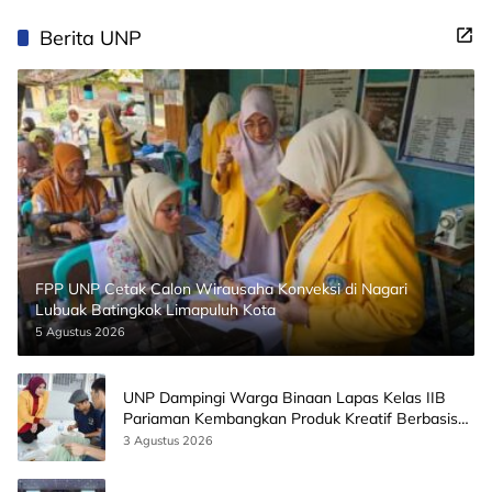
Berita UNP
FPP UNP Cetak Calon Wirausaha Konveksi di Nagari
Lubuak Batingkok Limapuluh Kota
5 Agustus 2026
UNP Dampingi Warga Binaan Lapas Kelas IIB
Pariaman Kembangkan Produk Kreatif Berbasis
AI
3 Agustus 2026