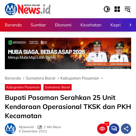
Langsung
ke
konten
Beranda
Sumbar
Ekonomi
Kesehatan
Kepri
Kri
Beranda
Sumatera Barat
Kabupaten Pasaman
Kabupaten Pasaman
Sumatera Barat
Bupati Pasaman Serahkan 25 Unit
Kendaraan Operasional TKSK dan PKH
Kecamatan
57
Mjnewsid
1 Min Baca
6 Desember 2022