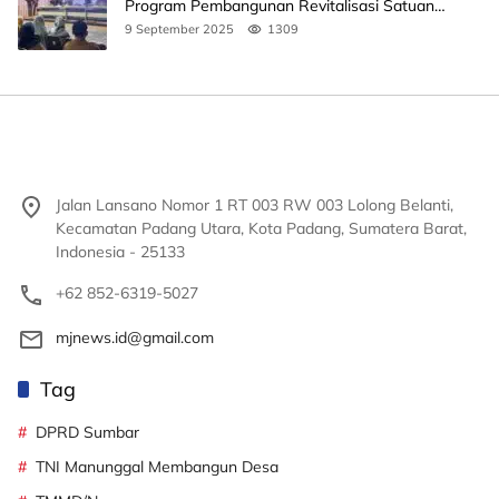
Program Pembangunan Revitalisasi Satuan
Pendidikan
9 September 2025
1309
Jalan Lansano Nomor 1 RT 003 RW 003 Lolong Belanti,
Kecamatan Padang Utara, Kota Padang, Sumatera Barat,
Indonesia - 25133
+62 852-6319-5027
mjnews.id@gmail.com
Tag
DPRD Sumbar
TNI Manunggal Membangun Desa