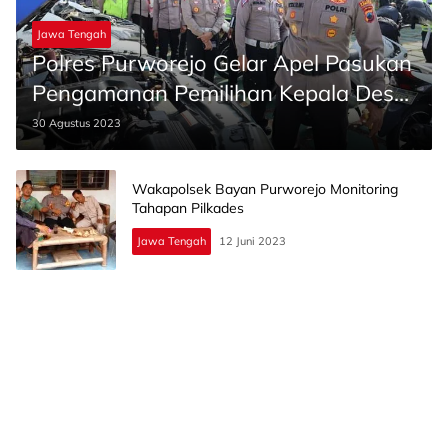
Jawa Tengah
Polres Purworejo Gelar Apel Pasukan
Pengamanan Pemilihan Kepala Desa
Serentak
30 Agustus 2023
Wakapolsek Bayan Purworejo Monitoring
Tahapan Pilkades
Jawa Tengah
12 Juni 2023