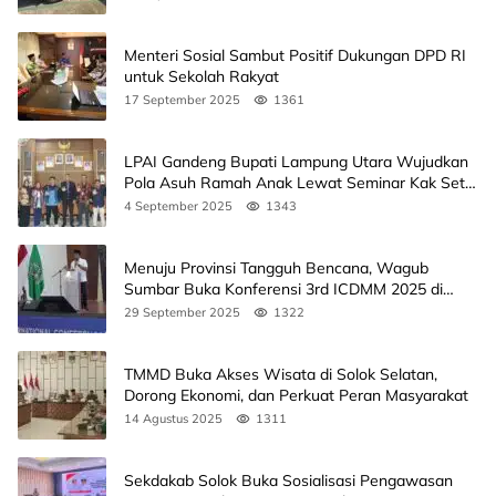
Menteri Sosial Sambut Positif Dukungan DPD RI
untuk Sekolah Rakyat
17 September 2025
1361
LPAI Gandeng Bupati Lampung Utara Wujudkan
Pola Asuh Ramah Anak Lewat Seminar Kak Seto,
Ini Jadwalnya
4 September 2025
1343
Menuju Provinsi Tangguh Bencana, Wagub
Sumbar Buka Konferensi 3rd ICDMM 2025 di
Unand
29 September 2025
1322
TMMD Buka Akses Wisata di Solok Selatan,
Dorong Ekonomi, dan Perkuat Peran Masyarakat
14 Agustus 2025
1311
Sekdakab Solok Buka Sosialisasi Pengawasan