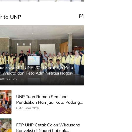
rita UNP
asiswa KKN UNP 2026 Serahkan Peta
ur Wisata dan Peta Administrasi Nagari
inggahan
ustus 2026
UNP Tuan Rumah Seminar
Pendidikan Hari Jadi Kota Padang
Bersama Wamen Diktisainstek dan
6 Agustus 2026
CEO EMGS Malaysia
FPP UNP Cetak Calon Wirausaha
Konveksi di Nagari Lubuak