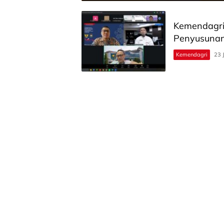
Kemendagri
Penyusunan
Kemendagri
23 