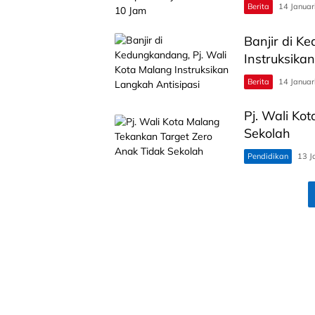
Berita
14 Januar
Banjir di K
Instruksika
Berita
14 Januar
Pj. Wali Ko
Sekolah
Pendidikan
13 J