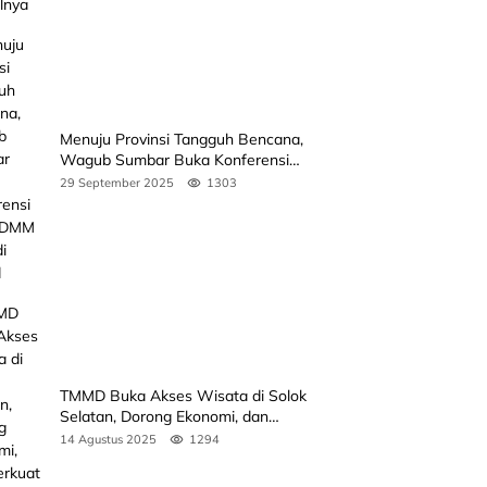
Menuju Provinsi Tangguh Bencana,
Wagub Sumbar Buka Konferensi
3rd ICDMM 2025 di Unand
29 September 2025
1303
TMMD Buka Akses Wisata di Solok
Selatan, Dorong Ekonomi, dan
Perkuat Peran Masyarakat
14 Agustus 2025
1294