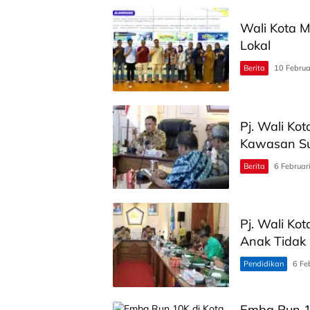
Wali Kota 
Lokal
Berita
10 Februa
Pj. Wali Ko
Kawasan Su
Berita
6 Februar
Pj. Wali Ko
Anak Tidak
Pendidikan
6 Fe
Emba Run 10