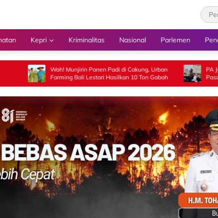
hatan
Kepri
Kriminalitas
Nasional
Parlemen
Pen
Wah! Munjirin Panen Padi di Cakung, Urban
PA Jakarta Pusat Tetap
Farming Bali Lestari Hasilkan 10 Ton Gabah
Pasangan WNI di Malay
Kepastian Hukum di Lu