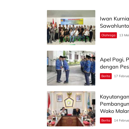
Iwan Kurnia
Sawahlunto
Olahraga
13 Me
Apel Pagi, 
dengan Pes
Berita
17 Februa
Kayutangan 
Pembanguna
Wako Mala
Berita
14 Februa