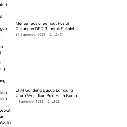
Menteri Sosial Sambut Positif
Dukungan DPD RI untuk Sekolah
Rakyat
17 September 2025
1347
LPAI Gandeng Bupati Lampung
Utara Wujudkan Pola Asuh Ramah
Anak Lewat Seminar Kak Seto, Ini
4 September 2025
1328
Jadwalnya