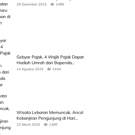
Koto Baru Bertahan di Tengah
28 Desember 2025
1486
Banjir
Gebyar Pajak, 4 Wajib Pajak Dapat
Hadiah Umrah dari Bapenda
Sumbar
14 Agustus 2025
1444
Wisata Lebaran Memuncak, Ancol
Kebanjiran Pengunjung di Hari
Kedua
22 Maret 2026
1380