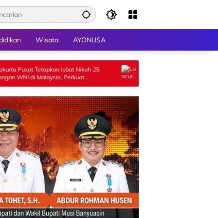
didikan
Wisata
AYONUSA
kan Isbat Nikah 25
Luncurkan GEMPITA BERSAMA, Pemko
sia, Perkuat
Payakumbuh Salurkan Bantuan Budidaya
ar Negeri
Pangan kepada 15 KWT