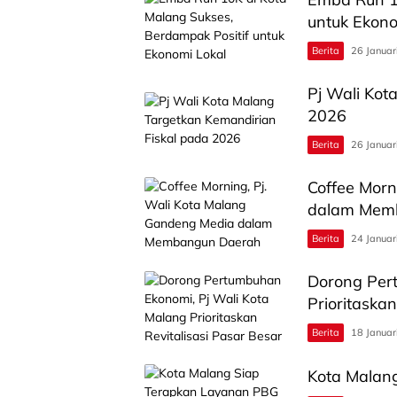
untuk Ekono
Berita
26 Januar
Pj Wali Kot
2026
Berita
26 Januar
Coffee Morn
dalam Mem
Berita
24 Januar
Dorong Per
Prioritaskan
Berita
18 Januar
Kota Malan