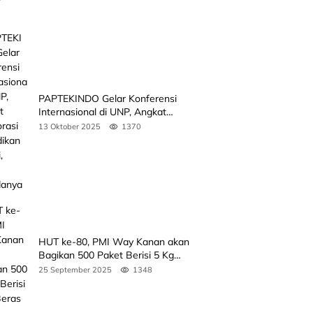
PAPTEKINDO Gelar Konferensi
Internasional di UNP, Angkat
Kolaborasi Pendidikan Vokasi,
13 Oktober 2025
1370
Simak Agendanya
HUT ke-80, PMI Way Kanan akan
Bagikan 500 Paket Berisi 5 Kg
Beras
25 September 2025
1348