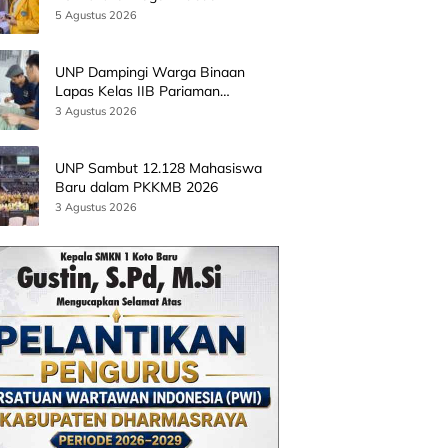
Batingkok Limapuluh Kota
5 Agustus 2026
UNP Dampingi Warga Binaan
Lapas Kelas IIB Pariaman
Kembangkan Produk Kreatif
3 Agustus 2026
Berbasis AI
UNP Sambut 12.128 Mahasiswa
Baru dalam PKKMB 2026
3 Agustus 2026