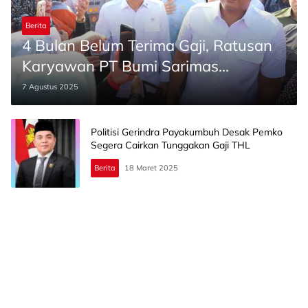
Berita
4 Bulan Belum Terima Gaji, Ratusan
Karyawan PT Bumi Sarimas
Indonesia Lakukan Aksi Damai
7 Agustus 2025
Politisi Gerindra Payakumbuh Desak Pemko
Segera Cairkan Tunggakan Gaji THL
Berita
18 Maret 2025