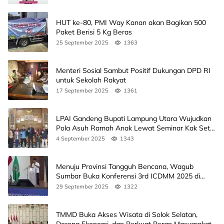
HUT ke-80, PMI Way Kanan akan Bagikan 500
Paket Berisi 5 Kg Beras
25 September 2025
1363
Menteri Sosial Sambut Positif Dukungan DPD RI
untuk Sekolah Rakyat
17 September 2025
1361
LPAI Gandeng Bupati Lampung Utara Wujudkan
Pola Asuh Ramah Anak Lewat Seminar Kak Seto,
Ini Jadwalnya
4 September 2025
1343
Menuju Provinsi Tangguh Bencana, Wagub
Sumbar Buka Konferensi 3rd ICDMM 2025 di
Unand
29 September 2025
1322
TMMD Buka Akses Wisata di Solok Selatan,
Dorong Ekonomi, dan Perkuat Peran Masyarakat