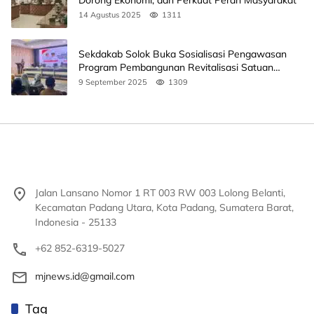
14 Agustus 2025
1311
Sekdakab Solok Buka Sosialisasi Pengawasan
Program Pembangunan Revitalisasi Satuan
Pendidikan
9 September 2025
1309
Jalan Lansano Nomor 1 RT 003 RW 003 Lolong Belanti,
Kecamatan Padang Utara, Kota Padang, Sumatera Barat,
Indonesia - 25133
+62 852-6319-5027
mjnews.id@gmail.com
Tag