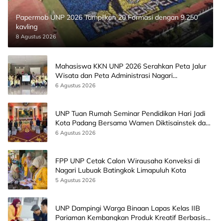
Papermob UNP 2026 Tampilkan 20 Formasi dengan 9.250
kavling
8 Agustus 2026
Mahasiswa KKN UNP 2026 Serahkan Peta Jalur
Wisata dan Peta Administrasi Nagari
Paninggahan
6 Agustus 2026
UNP Tuan Rumah Seminar Pendidikan Hari Jadi
Kota Padang Bersama Wamen Diktisainstek dan
CEO EMGS Malaysia
6 Agustus 2026
FPP UNP Cetak Calon Wirausaha Konveksi di
Nagari Lubuak Batingkok Limapuluh Kota
5 Agustus 2026
UNP Dampingi Warga Binaan Lapas Kelas IIB
Pariaman Kembangkan Produk Kreatif Berbasis