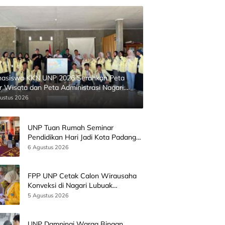
asiswa KKN UNP 2026 Serahkan Peta
ur Wisata dan Peta Administrasi Nagari
inggahan
ustus 2026
UNP Tuan Rumah Seminar
Pendidikan Hari Jadi Kota Padang
Bersama Wamen Diktisainstek dan
6 Agustus 2026
CEO EMGS Malaysia
FPP UNP Cetak Calon Wirausaha
Konveksi di Nagari Lubuak
Batingkok Limapuluh Kota
5 Agustus 2026
UNP Dampingi Warga Binaan