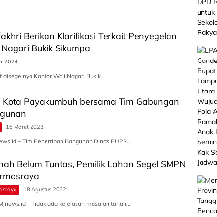
akhri Berikan Klarifikasi Terkait Penyegelan
 Nagari Bukik Sikumpa
er 2024
it disegelnya Kantor Wali Nagari Bukik…
 Kota Payakumbuh bersama Tim Gabungan
ngunan
16 Maret 2023
ws.id – Tim Penertiban Bangunan Dinas PUPR…
nah Belum Tuntas, Pemilik Lahan Segel SMPN
armasraya
asraya
18 Agustus 2022
ews.id – Tidak ada kejelasan masalah tanah…