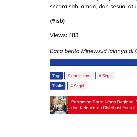
secara sah, aman, dan sesuai atu
(*/isb)
Views:
483
Baca berita Mjnews.id lainnya di
Tag:
game zone
Segel
Topik:
Segel
Pertamina Patra Niaga Regional 
dan Kelancaran Distribusi Energi