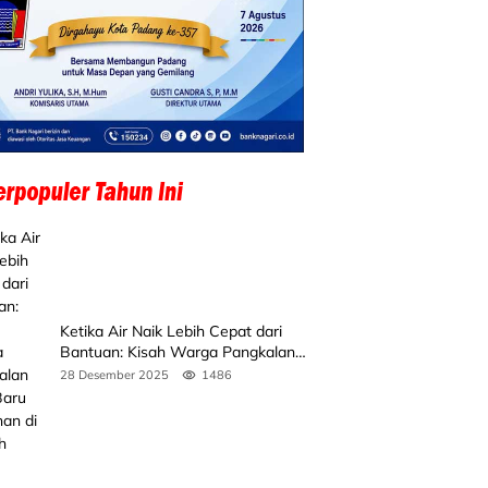
Ketika Air Naik Lebih Cepat dari
Bantuan: Kisah Warga Pangkalan
Koto Baru Bertahan di Tengah
28 Desember 2025
1486
Banjir