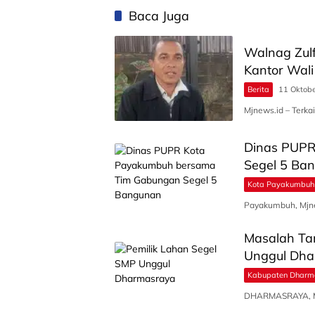
Baca Juga
Walnag Zulf
Kantor Wali
Berita
11 Oktob
Mjnews.id – Terka
Dinas PUPR
Segel 5 Ba
Kota Payakumbuh
Payakumbuh, Mjne
Masalah Ta
Unggul Dh
Kabupaten Dharm
DHARMASRAYA, Mjn