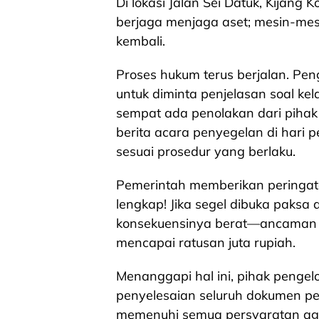
Di lokasi Jalan Sei Datuk, Kijan
berjaga menjaga aset; mesin-mesin
kembali.
Proses hukum terus berjalan. Peng
untuk diminta penjelasan soal kel
sempat ada penolakan dari pihak
berita acara penyegelan di hari 
sesuai prosedur yang berlaku.
Pemerintah memberikan peringatan
lengkap! Jika segel dibuka paksa 
konsekuensinya berat—ancaman s
mencapai ratusan juta rupiah.
Menanggapi hal ini, pihak peng
penyelesaian seluruh dokumen pe
memenuhi semua persyaratan aga