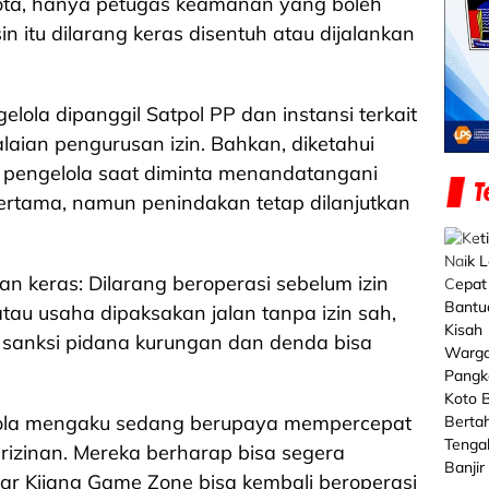
g Kota, hanya petugas keamanan yang boleh
 itu dilarang keras disentuh atau dijalankan
elola dipanggil Satpol PP dan instansi terkait
alaian pengurusan izin. Bahkan, diketahui
 pengelola saat diminta menandatangani
pertama, namun penindakan tetap dilanjutkan
 keras: Dilarang beroperasi sebelum izin
atau usaha dipaksakan jalan tanpa izin sah,
anksi pidana kurungan dan denda bisa
elola mengaku sedang berupaya mempercepat
rizinan. Mereka berharap bisa segera
r Kijang Game Zone bisa kembali beroperasi