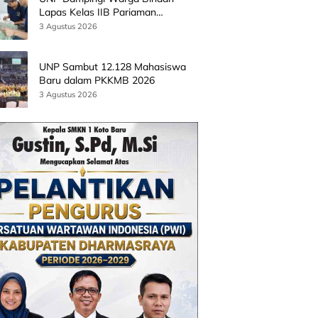
Lapas Kelas IIB Pariaman
Kembangkan Produk Kreatif
3 Agustus 2026
Berbasis AI
UNP Sambut 12.128 Mahasiswa
Baru dalam PKKMB 2026
3 Agustus 2026