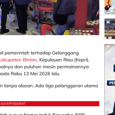
il pemerintah terhadap Gelanggang
Kabupaten Bintan
, Kepulauan Riau (Kepri),
onalnya dan puluhan mesin permainannya
pada Rabu 13 Mei 2026 lalu.
an tanpa alasan. Ada tiga pelanggaran utama
ADVERTISEMENT
dah punya Nomor Induk Berusaha (NIB),