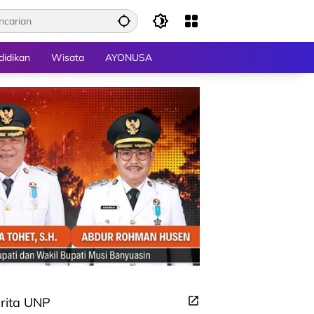
didikan
Wisata
AYONUSA
rita UNP