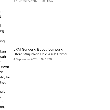
Rakyat
17 September 2025
1347
LPAI Gandeng Bupati Lampung
Utara Wujudkan Pola Asuh Ramah
Anak Lewat Seminar Kak Seto, Ini
4 September 2025
1328
Jadwalnya