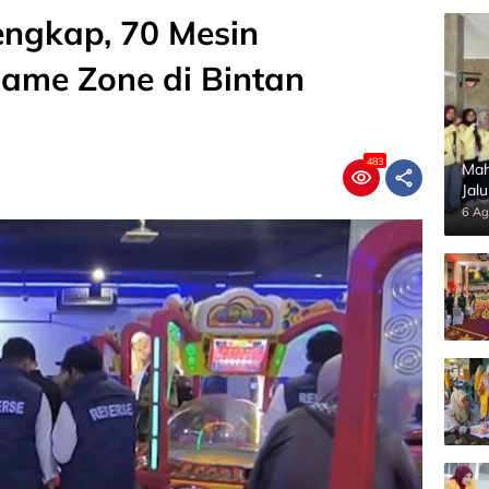
engkap, 70 Mesin
ame Zone di Bintan
483
Mah
Jal
Pan
6 Ag