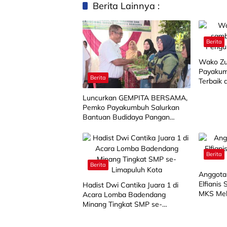
Berita Lainnya :
Berita
Wako Zu
Payakum
Berita
Terbaik 
Luncurkan GEMPITA BERSAMA,
Pemko Payakumbuh Salurkan
Bantuan Budidaya Pangan
kepada 15 KWT
Berita
Berita
Anggota
Elfianis
Hadist Dwi Cantika Juara 1 di
MKS Mel
Acara Lomba Badendang
Minang Tingkat SMP se-
Limapuluh Kota