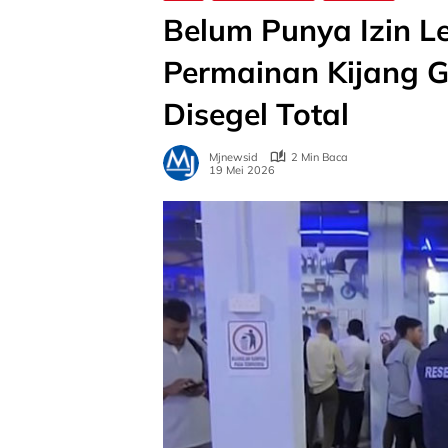
Belum Punya Izin L
Permainan Kijang G
Disegel Total
Mjnewsid
2 Min Baca
19 Mei 2026