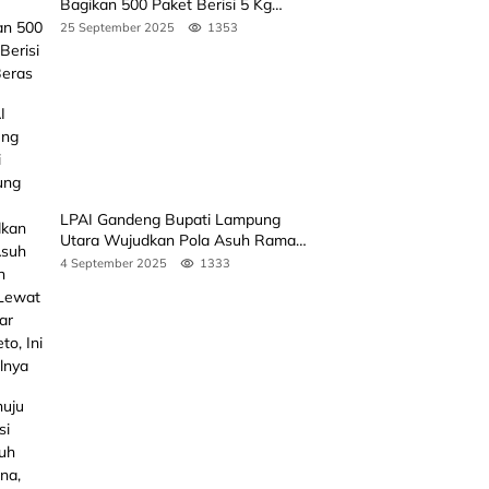
Bagikan 500 Paket Berisi 5 Kg
Beras
25 September 2025
1353
LPAI Gandeng Bupati Lampung
Utara Wujudkan Pola Asuh Ramah
Anak Lewat Seminar Kak Seto, Ini
4 September 2025
1333
Jadwalnya