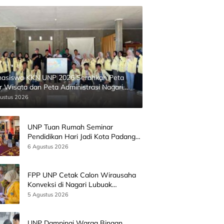
asiswa KKN UNP 2026 Serahkan Peta
ur Wisata dan Peta Administrasi Nagari
inggahan
ustus 2026
UNP Tuan Rumah Seminar
Pendidikan Hari Jadi Kota Padang
Bersama Wamen Diktisainstek dan
6 Agustus 2026
CEO EMGS Malaysia
FPP UNP Cetak Calon Wirausaha
Konveksi di Nagari Lubuak
Batingkok Limapuluh Kota
5 Agustus 2026
UNP Dampingi Warga Binaan