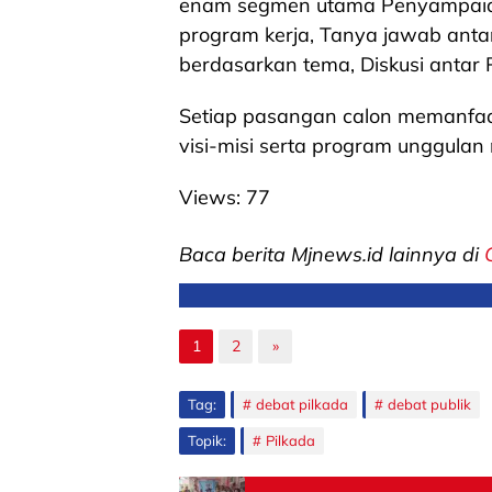
enam segmen utama Penyampaian 
program kerja, Tanya jawab anta
berdasarkan tema, Diskusi antar 
Setiap pasangan calon memanfa
visi-misi serta program unggulan
Views:
77
Baca berita Mjnews.id lainnya di
1
2
»
Tag:
debat pilkada
debat publik
Topik:
Pilkada