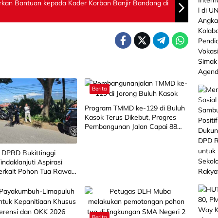
rkan Bantuan kepada Kader Korban Banjir Bandang di
Berita
Program TMMD ke-129 di Buluh
Kasok Terus Dikebut, Progres
Pembangunan Jalan Capai 88
Persen
 DPRD Bukittinggi
Tindaklanjuti Aspirasi
erkait Pohon Tua Rawan
g
Berita