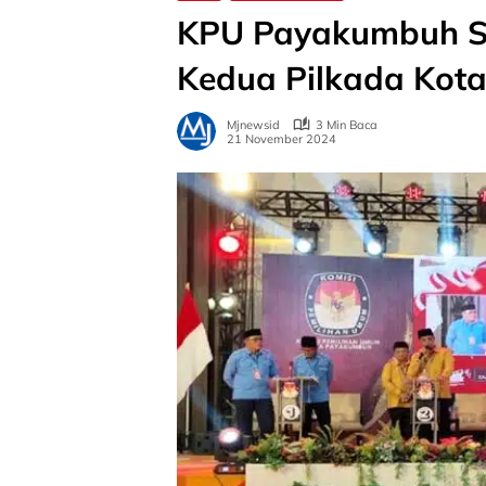
KPU Payakumbuh Su
Kedua Pilkada Kot
Mjnewsid
3 Min Baca
21 November 2024