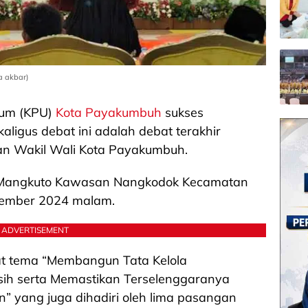
a akbar)
mum (KPU)
Kota Payakumbuh
sukses
aligus debat ini adalah debat terakhir
an Wakil Wali Kota Payakumbuh.
l Mangkuto Kawasan Nangkodok Kecamatan
ember 2024 malam.
ADVERTISEMENT
t tema “Membangun Tata Kelola
sih serta Memastikan Terselenggaranya
 yang juga dihadiri oleh lima pasangan