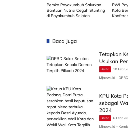
Pemko Payakumbuh Salurkan
PWI Pay
Bantuan Nutrisi Cegah Stunting
Kota Be
di Payakumbuh Selatan
Konfere
Baca Juga
Tetapkan Ke
Usulkan Pe
Berita
10 Februa
Mjnews.id – DPRD
KPU Kota P
sebagai Wal
2024
Berita
6 Februar
Mjnews.id – Kom