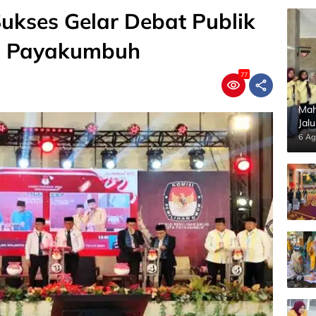
kses Gelar Debat Publik
a Payakumbuh
77
Mah
Jal
Pan
6 Ag