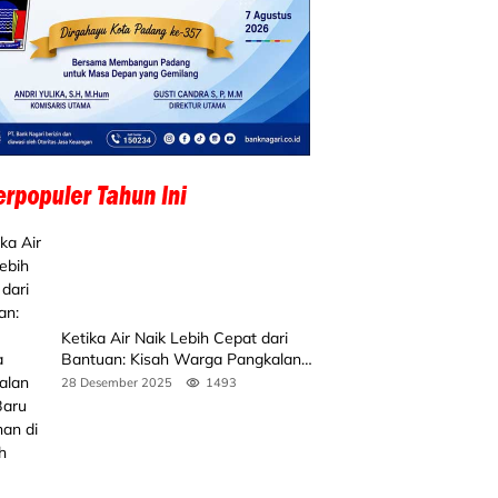
Ketika Air Naik Lebih Cepat dari
Bantuan: Kisah Warga Pangkalan
Koto Baru Bertahan di Tengah
28 Desember 2025
1493
Banjir