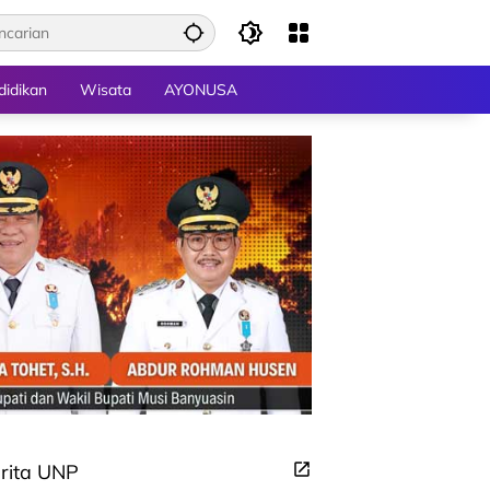
didikan
Wisata
AYONUSA
rita UNP